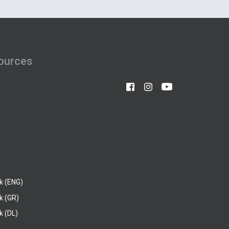
ources
k (ENG)
k (GR)
 (DL)