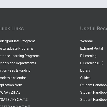
uick Links
Useful Res
ndergraduate Programs
Webmail
ostgraduate Programs
Extranet Portal
istance Learning Programs
E-Learning
chools and Departments
E-Learning (DL)
ition Fees & Funding
Library
cademic calendar
Guides
pplication form
Student Handboo
YQAA / ΔΙΠΑΕ
Student Handboo
SATS / ΚΥ.Σ.Α.Τ.Σ.
Student Handbook