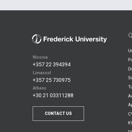
Q
U
Nicosia
P
+357 22 394394
D
Limassol
S
+357 25 730975
Tu
Athens
+30 21 03311288
A
A
CONTACT US
C
KY