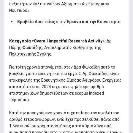
δεξιοτήτων Φιλιππινέζων Αξιωματικών Εμπορικού
Ναυτικού».
Βραβείο Αριστείας στην Έρευνα και την Καινοτομία
Κατηγορία «Overall Impactful Research Activity»:
Δρ
Πάρης Φωκαΐδης, Αναπληρωτής Καθηγητής της
Πολυτεχνικής Σχολής.
Για τρίτη χρονιά απονέμεται στον Δρα Φωκαΐδη αυτό το
βραβείο για το ερευνητικό του έργο. Ο Δρ Φωκαΐδης είναι
επικεφαλής της Ερευνητικής Ομάδας Αειφόρου Ενέργειας
και κατά το έτος 2024 είχε τον υψηλότερο αριθμό
επιστημονικών δημοσιεύσεων σε scopus indexed
περιοδικά.
Κατά την προηγούμενη χρονιά είχε επίσης τον υψηλότερο
αριθμό ετεροαναφορών, ενώ έχει προσελκύσει πάνω από
1.5εκ ευρώ σε χρηματοδοτήσεις κατά κύριο λόγο από
ευρωπαϊκά προγράμματα, για την υλοποίηση 6 νέων έργων