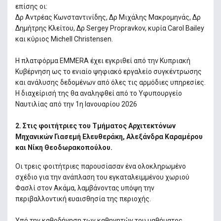
επίσης οι:
Δρ Αντρέας Κωνσταντινίδης, Δρ Μιχάλης Μακρομηνάς, Δρ
Δημήτρης Κλείτου, Δρ Sergey Propravkov, κυρία Carol Bailey
και κύριος Michell Christensen.
Η πλατφόρμα EMMERA έχει εγκριθεί από την Κυπριακή
Κυβέρνηση ως το ενιαίο ψηφιακό εργαλείο συγκέντρωσης
και ανάλυσης δεδομένων από όλες τις αρμόδιες υπηρεσίες.
Η διαχείρισή της θα αναληφθεί από το Υφυπουργείο
Ναυτιλίας από την 1η Ιανουαρίου 2026
2. Στις φ
οιτήτριες του Τμήματος Αρχιτεκτόνων
Μηχανικών Γιασεμή Ελευθεράκη, Αλεξάνδρα Καραμέρου
και Νίκη Θεοδωρακοπούλου.
Οι τρεις φοιτήτριες παρουσίασαν ένα ολοκληρωμένο
σχέδιο για την ανάπλαση του εγκαταλειμμένου χωριού
Φασλί στον Ακάμα, λαμβάνοντας υπόψη την
περιβαλλοντική ευαισθησία της περιοχής.
Υπό την καθοδήγηση των καθηγητών του μαθήματος,