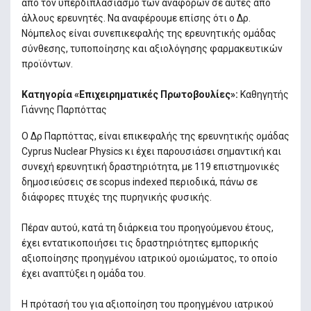
από τον υπερδιπλασιασμό των αναφορών σε αυτές από
άλλους ερευνητές. Να αναφέρουμε επίσης ότι ο Δρ.
Νόμπελος είναι συνεπικεφαλής της ερευνητικής ομάδας
σύνθεσης, τυποποίησης και αξιολόγησης φαρμακευτικών
προϊόντων.
Κατηγορία «Επιχειρηματικές Πρωτοβουλίες»:
Καθηγητής
Γιάννης Παρπόττας
Ο Δρ Παρπόττας, είναι επικεφαλής της ερευνητικής ομάδας
Cyprus Nuclear Physics κι έχει παρουσιάσει σημαντική και
συνεχή ερευνητική δραστηριότητα, με 119 επιστημονικές
δημοσιεύσεις σε scopus indexed περιοδικά, πάνω σε
διάφορες πτυχές της πυρηνικής φυσικής.
Πέραν αυτού, κατά τη διάρκεια του προηγούμενου έτους,
έχει εντατικοποιήσει τις δραστηριότητες εμπορικής
αξιοποίησης προηγμένου ιατρικού ομοιώματος, το οποίο
έχει αναπτύξει η ομάδα του.
Η πρότασή του για αξιοποίηση του προηγμένου ιατρικού