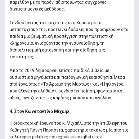
παρελθόν με το παρόν, αξιοποιώντας σύγχρονες
διεπιστημονικές μεθόδους.
Συνδυάζοντας το πτυχίο της στη Χημεία με το
μεταπτυχιακό της, προτείνει δράσεις που προσφέρουν στα
παιδιά μια βιωματική προσέγγιση στην πολιτιστική
κληρονομιά, ενισχύοντας την ενσυναίσθηση, τη
διαπολιτισμική κατανόηση και την αίσθηση της
ταυτότητας.
Από το 2019 δημιουργεί επίσης παιδικά βιβλία με
ουσιαστικά μηνύματα και παιδαγωγική ευαισθησία. Μέσα
από έργα όπως «Το Άρωμα της Μυρτώς» και «Η φλογέρα
που έλεγε την αλήθεια», συνδυάζει ποίηση, φαντασία και
αξίες, αγγίζοντας τις καρδιές μικρών και μεγάλων.
4. Στον Κωνσταντίνο Μιχαήλ
Η διδακτορική έρευνα του κ. Μιχαήλ, υπό την επίβλεψη του
Καθηγητή Γιάννη Παρπόττα, χαρακτηρίστηκε ως μία από τις
καλύτερες μελέτες που έχουν εκπονηθεί στον