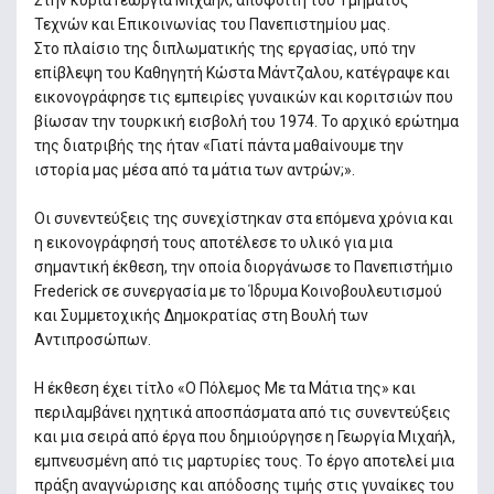
Στην κυρία Γεωργία Μιχαήλ, απόφοιτη του Τμήματος
Τεχνών και Επικοινωνίας του Πανεπιστημίου μας.
Στο πλαίσιο της διπλωματικής της εργασίας, υπό την
επίβλεψη του Καθηγητή Κώστα Μάντζαλου, κατέγραψε και
εικονογράφησε τις εμπειρίες γυναικών και κοριτσιών που
βίωσαν την τουρκική εισβολή του 1974. Το αρχικό ερώτημα
της διατριβής της ήταν «Γιατί πάντα μαθαίνουμε την
ιστορία μας μέσα από τα μάτια των αντρών;».
Οι συνεντεύξεις της συνεχίστηκαν στα επόμενα χρόνια και
η εικονογράφησή τους αποτέλεσε το υλικό για μια
σημαντική έκθεση, την οποία διοργάνωσε το Πανεπιστήμιο
Frederick σε συνεργασία με το Ίδρυμα Κοινοβουλευτισμού
και Συμμετοχικής Δημοκρατίας στη Βουλή των
Αντιπροσώπων.
Η έκθεση έχει τίτλο «Ο Πόλεμος Με τα Μάτια της» και
περιλαμβάνει ηχητικά αποσπάσματα από τις συνεντεύξεις
και μια σειρά από έργα που δημιούργησε η Γεωργία Μιχαήλ,
εμπνευσμένη από τις μαρτυρίες τους. Το έργο αποτελεί μια
πράξη αναγνώρισης και απόδοσης τιμής στις γυναίκες του