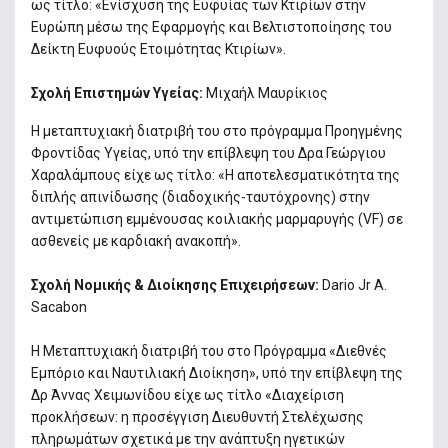
ως τίτλο: «Ενίσχυση της Ευφυίας των Κτιρίων στην
Ευρώπη μέσω της Εφαρμογής και Βελτιστοποίησης του
Δείκτη Ευφυούς Ετοιμότητας Κτιρίων».
Σχολή Επιστημών Υγείας:
Μιχαήλ Μαυρίκιος
Η μεταπτυχιακή διατριβή του στο πρόγραμμα Προηγμένης
Φροντίδας Υγείας, υπό την επίβλεψη του Δρα Γεώργιου
Χαραλάμπους είχε ως τίτλο: «Η αποτελεσματικότητα της
διπλής απινίδωσης (διαδοχικής-ταυτόχρονης) στην
αντιμετώπιση εμμένουσας κοιλιακής μαρμαρυγής (VF) σε
ασθενείς με καρδιακή ανακοπή».
Σχολή Νομικής & Διοίκησης Επιχειρήσεων:
Dario Jr A.
Sacabon
Η Μεταπτυχιακή διατριβή του στο Πρόγραμμα «Διεθνές
Εμπόριο και Ναυτιλιακή Διοίκηση», υπό την επίβλεψη της
Δρ Άννας Χειμωνίδου είχε ως τίτλο «Διαχείριση
προκλήσεων: η προσέγγιση Διευθυντή Στελέχωσης
πληρωμάτων σχετικά με την ανάπτυξη ηγετικών