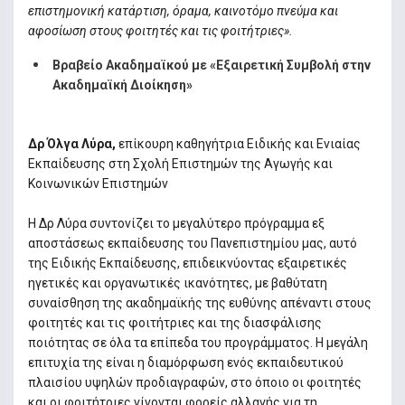
επιστημονική κατάρτιση, όραμα, καινοτόμο πνεύμα και
αφοσίωση στους φοιτητές και τις φοιτήτριες».
Βραβείο Ακαδημαϊκού με «Εξαιρετική Συμβολή στην
Ακαδημαϊκή Διοίκηση»
Δρ Όλγα Λύρα,
επίκουρη καθηγήτρια Ειδικής και Ενιαίας
Εκπαίδευσης στη Σχολή Επιστημών της Αγωγής και
Κοινωνικών Επιστημών
Η Δρ Λύρα συντονίζει το μεγαλύτερο πρόγραμμα εξ
αποστάσεως εκπαίδευσης του Πανεπιστημίου μας, αυτό
της Ειδικής Εκπαίδευσης, επιδεικνύοντας εξαιρετικές
ηγετικές και οργανωτικές ικανότητες, με βαθύτατη
συναίσθηση της ακαδημαϊκής της ευθύνης απέναντι στους
φοιτητές και τις φοιτήτριες και της διασφάλισης
ποιότητας σε όλα τα επίπεδα του προγράμματος. Η μεγάλη
επιτυχία της είναι η διαμόρφωση ενός εκπαιδευτικού
πλαισίου υψηλών προδιαγραφών, στο όποιο οι φοιτητές
και οι φοιτήτριες γίνονται φορείς αλλαγής για τη