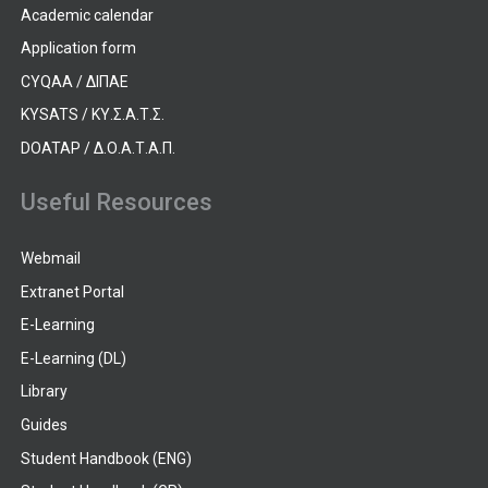
Academic calendar
Application form
CYQAA / ΔΙΠΑΕ
KYSATS / ΚΥ.Σ.Α.Τ.Σ.
DOATAP / Δ.Ο.Α.Τ.Α.Π.
Useful Resources
Webmail
Extranet Portal
E-Learning
E-Learning (DL)
Library
Guides
Student Handbook (ENG)