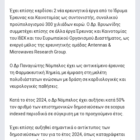
Έχει επίσης κερδίσει 2 νέα ερευνητικά έργα από το Ίδρυμα
Έρευνας και Καινοτομίας ως συντονιστής, συνολικού
προϋπολογισμού 300 χιλιάδων ευρώ. Ο Δρ. Βρυωνίδης
συμμετέχει επίσης σε άλλα έργα Έρευνας και Καινοτομίας
του ΙδΕΚ και του Ευρωπαϊκού Οργανισμού Διαστήματος, ως
ενεργό μέλος της ερευνητικής ομάδας Antennas &
Microwaves Research Group.
Ο Δρ Παναγιώτης Νόμπελος έχει ως αντικείμενο έρευνας
τη Φαρμακευτική Χημεία, με έμφαση στη μελέτη
πολυδιάστατων ενώσεων με δράση σε καρδιολογικές και
νευρολογικές παθήσεις.
Κατά το έτος 2024, ο Δρ Νόμπελος έχει αυξήσει κατά 50%
τον αριθμό των επιστημονικών δημοσιεύσεων σε scopus
indexed περιοδικά σε σύγκριση με το προηγούμενο έτος.
Έχει επίσης αυξηθεί σημαντικά ο αντίκτυπος των
δημοσιεύσεων του για το έτος 2024, όπως καταγράφεται