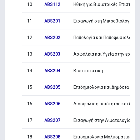
10
ABS112
Ηθική για Βιοιατρικές Επιστήμε
11
ABS201
Εισαγωγή στη Μικροβιολογία
12
ABS202
Παθολογία και Παθοφυσιολογία I
13
ABS203
Ασφάλεια και Υγεία στην εργασί
14
ABS204
Βιοστατιστική
15
ABS205
Επιδημιολογία και Δημόσια Υγεί
16
ABS206
Διασφάλιση ποιότητας και διαπί
17
ABS207
Εισαγωγή στην Αιματολογία
18
ABS208
Επιδημιολογία Μολυσματικών Α