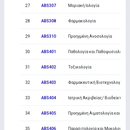
27
ABS307
Μοριακή Ιολογία
28
ABS308
Φαρμακολογία
29
ABS310
Προηγμένη Ανοσολογία
30
ABS401
Παθολογία και Παθοφυσιολογία I
31
ABS402
Τοξικολογία
32
ABS403
Φαρμακευτική Βιοτεχνολογία
33
ABS404
Ιατρική Ακριβείας/ Βιοδείκτες
34
ABS405
Προηγμένη Αιματολογία και Με
35
ABS406
Παρασιτολογία και Μυκολογία