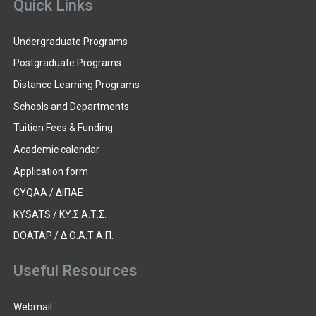
Quick Links
Undergraduate Programs
Postgraduate Programs
Distance Learning Programs
Schools and Departments
Tuition Fees & Funding
Academic calendar
Application form
CYQAA / ΔΙΠΑΕ
KYSATS / ΚΥ.Σ.Α.Τ.Σ.
DOATAP / Δ.Ο.Α.Τ.Α.Π.
Useful Resources
Webmail