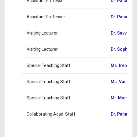
Assistant Professor
Dr. Panagio
Assistant Professor
Dr. Panagio
Visiting Lecturer
Dr. Savvas I
Visiting Lecturer
Dr. Sophia Ky
Special Teaching Staff
Ms. Irene Ang
Special Teaching Staff
Ms. Vasso Pe
Special Teaching Staff
Mr. Michalis
Collaborating Acad. Staff
Dr. Panayioti