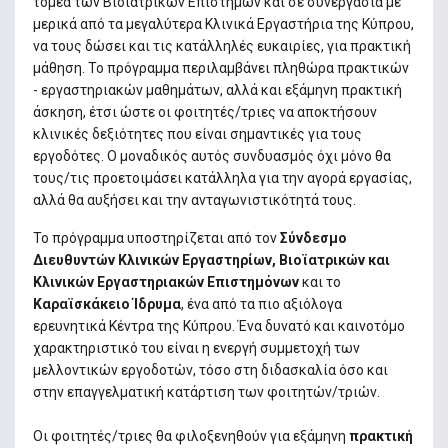
τομέα των Βιοϊατρικών Επιστημών και σε συνεργασία με
μερικά από τα μεγαλύτερα Κλινικά Εργαστήρια της Κύπρου,
να τους δώσει και τις κατάλληλές ευκαιρίες, για πρακτική
μάθηση. Το πρόγραμμα περιλαμβάνει πληθώρα πρακτικών
- εργαστηριακών μαθημάτων, αλλά και εξάμηνη πρακτική
άσκηση, έτσι ώστε οι φοιτητές/τριες να αποκτήσουν
κλινικές δεξιότητες που είναι σημαντικές για τους
εργοδότες. Ο μοναδικός αυτός συνδυασμός όχι μόνο θα
τους/τις προετοιμάσει κατάλληλα για την αγορά εργασίας,
αλλά θα αυξήσει και την ανταγωνιστικότητά τους.
Το πρόγραμμα υποστηρίζεται από τον
Σύνδεσμο
Διευθυντών Κλινικών Εργαστηρίων, Βιοϊατρικών και
Κλινικών Εργαστηριακών Επιστημόνων
και το
Καραϊσκάκειο Ίδρυμα
, ένα από τα πιο αξιόλογα
ερευνητικά Κέντρα της Κύπρου. Ένα δυνατό και καινοτόμο
χαρακτηριστικό του είναι η ενεργή συμμετοχή των
μελλοντικών εργοδοτών, τόσο στη διδασκαλία όσο και
στην επαγγελματική κατάρτιση των φοιτητών/τριών.
Οι φοιτητές/τριες θα φιλοξενηθούν για εξάμηνη
πρακτική