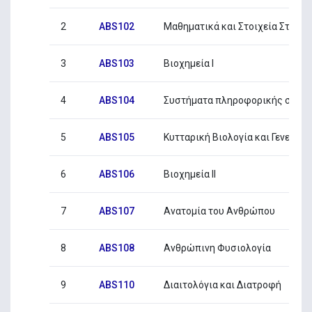
2
ABS102
Μαθηματικά και Στοιχεία Στατισ
3
ABS103
Βιοχημεία I
4
ABS104
Συστήματα πληροφορικής στην 
5
ABS105
Κυτταρική Βιολογία και Γενετική
6
ABS106
Βιοχημεία II
7
ABS107
Ανατομία του Ανθρώπου
8
ABS108
Ανθρώπινη Φυσιολογία
9
ABS110
Διαιτολόγια και Διατροφή