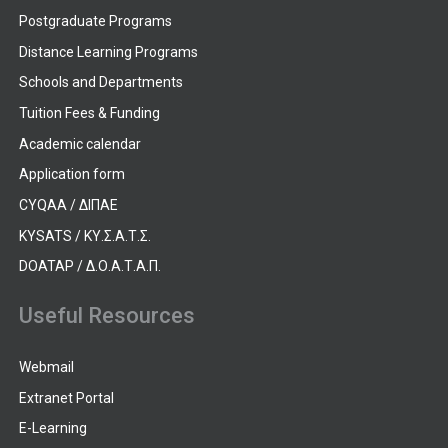
Postgraduate Programs
Distance Learning Programs
Schools and Departments
Tuition Fees & Funding
Academic calendar
Application form
CYQAA / ΔΙΠΑΕ
KYSATS / ΚΥ.Σ.Α.Τ.Σ.
DOATAP / Δ.Ο.Α.Τ.Α.Π.
Useful Resources
Webmail
Extranet Portal
E-Learning