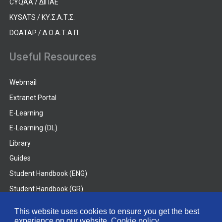
CYQAA / ΔΙΠΑΕ
KYSATS / ΚΥ.Σ.Α.Τ.Σ.
DOATAP / Δ.Ο.Α.Τ.Α.Π.
Useful Resources
Webmail
Extranet Portal
E-Learning
E-Learning (DL)
Library
Guides
Student Handbook (ENG)
Student Handbook (GR)
Student Handbook (DL)
This website uses cookies to ensure you get the best
experience on our website.
Cookie policy