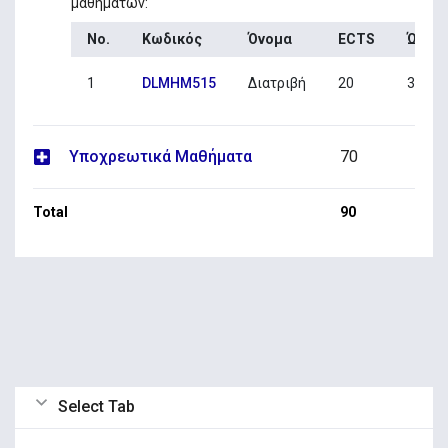
μαθημάτων:
No.
Κωδικός
Όνομα
ECTS
Ώρες /
1
DLMHM515
Διατριβή
20
3
Υποχρεωτικά Μαθήματα
70
Total
90
Select Tab