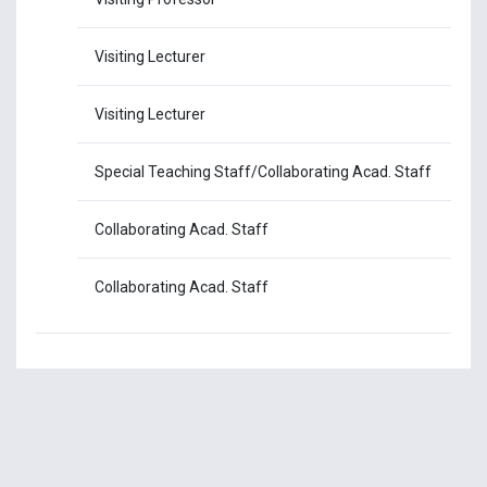
Visiting Lecturer
Dr
Visiting Lecturer
Ms
Special Teaching Staff/Collaborating Acad. Staff
Ms
Collaborating Acad. Staff
Dr
Collaborating Acad. Staff
Dr