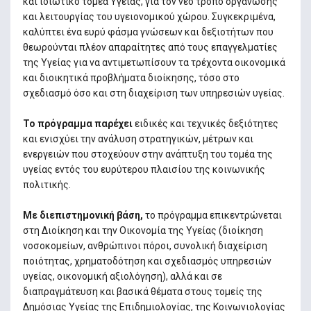
και ιδιωτικό τομέα Υγείας, για τον νέο τρόπο οργάνωσης
και λειτουργίας του υγειονομικού χώρου. Συγκεκριμένα,
καλύπτει ένα ευρύ φάσμα γνώσεων και δεξιοτήτων που
θεωρούνται πλέον απαραίτητες από τους επαγγελματίες
της Υγείας για να αντιμετωπίσουν τα τρέχοντα οικονομικά
και διοικητικά προβλήματα διοίκησης, τόσο στο
σχεδιασμό όσο και στη διαχείριση των υπηρεσιών υγείας.
Το πρόγραμμα παρέχει
ειδικές και τεχνικές δεξιότητες
και ενισχύει την ανάλυση στρατηγικών, μέτρων και
ενεργειών που στοχεύουν στην ανάπτυξη του τομέα της
υγείας εντός του ευρύτερου πλαισίου της κοινωνικής
πολιτικής.
Με διεπιστημονική βάση,
το πρόγραμμα επικεντρώνεται
στη Διοίκηση και την Οικονομία της Υγείας (διοίκηση
νοσοκομείων, ανθρώπινοι πόροι, συνολική διαχείριση
ποιότητας, χρηματοδότηση και σχεδιασμός υπηρεσιών
υγείας, οικονομική αξιολόγηση), αλλά και σε
διαπραγμάτευση και βασικά θέματα στους τομείς της
Δημόσιας Υγείας της Επιδημιολογίας, της Κοινωνιολογίας