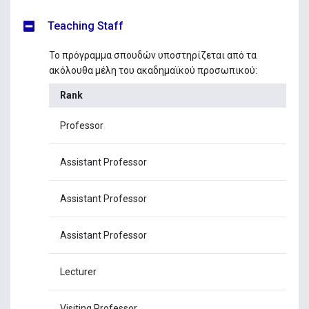
Teaching Staff
Το πρόγραμμα σπουδών υποστηρίζεται από τα
ακόλουθα μέλη του ακαδημαϊκού προσωπικού:
Rank
N
Professor
Dr
Assistant Professor
Dr
Assistant Professor
Dr
Assistant Professor
Dr
Lecturer
Dr
Visiting Professor
Dr