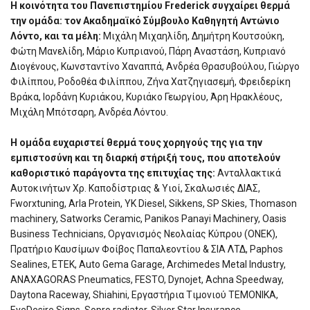
Η κοινότητα του Πανεπιστημίου Frederick συγχαίρει θερμά
την ομάδα: τον Ακαδημαϊκό Σύμβουλο Καθηγητή Αντώνιο
Λόντο, και τα μέλη:
Μιχάλη Μιχαηλίδη, Δημήτρη Κουτσούκη,
Φώτη Μανελίδη, Μάριο Κυπριανού, Πάρη Αναστάση, Κυπριανό
Διογένους, Κωνσταντίνο Χαναππά, Ανδρέα Θρασυβούλου, Γιώργο
Φιλίππου, Ροδοθέα Φιλίππου, Ζήνα Χατζηγιασεμή, Φρειδερίκη
Βράκα, Ιορδάνη Κυριάκου, Κυριάκο Γεωργίου, Άρη Ηρακλέους,
Μιχάλη Μπότσαρη, Ανδρέα Λόντου.
Η ομάδα ευχαριστεί θερμά τους χορηγούς της για την
εμπιστοσύνη και τη διαρκή στήριξή τους, που αποτελούν
καθοριστικό παράγοντα της επιτυχίας της:
Ανταλλακτικά
Αυτοκινήτων Χρ. Καποδίστριας & Υιοί, Σκαλωσιές ΔΙΑΣ,
Fworxtuning, Arla Protein, YK Diesel, Sikkens, SP Skies, Thomason
machinery, Satworks Ceramic, Panikos Panayi Machinery, Oasis
Business Technicians, Οργανισμός Νεολαίας Κύπρου (ONEK),
Πρατήριο Καυσίμων Φοίβος Παπαλεοντίου & ΣΙΑ ΛΤΔ, Paphos
Sealines, ETEK, Auto Gema Garage, Archimedes Metal Industry,
ANAXAGORAS Pneumatics, FESTO, Dynojet, Achna Speedway,
Daytona Raceway, Shiahini, Εργαστήρια Tιμονιού ΤΕΜΟΝΙΚΑ,
EyeDesire Signs, Sopro radiator, Silver Star Insurance.