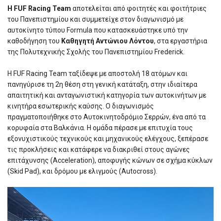
Η FUF Racing Team
αποτελείται από φοιτητές και φοιτήτριες
του Πανεπιστημίου και συμμετείχε στον διαγωνισμό με
αυτοκίνητο τύπου Formula που κατασκευάστηκε υπό την
καθοδήγηση του
Καθηγητή Αντώνιου Λόντου
, στα εργαστήρια
της Πολυτεχνικής Σχολής του Πανεπιστημίου Frederick.
Η FUF Racing Team ταξίδεψε με αποστολή 18 ατόμων και
πανηγύρισε τη 2η θέση στη γενική κατάταξη, στην ιδιαίτερα
απαιτητική και ανταγωνιστική κατηγορία των αυτοκινήτων με
κινητήρα εσωτερικής καύσης. Ο διαγωνισμός
πραγματοποιήθηκε στο Aυτοκινητοδρόμιο Σερρών, ένα από τα
κορυφαία στα Βαλκάνια. Η ομάδα πέρασε με επιτυχία τους
εξονυχιστικούς τεχνικούς και μηχανικούς ελέγχους, ξεπέρασε
τις προκλήσεις και κατάφερε να διακριθεί στους αγώνες
επιτάχυνσης (Acceleration), αποφυγής κώνων σε σχήμα κύκλων
(Skid Pad), και δρόμου με ελιγμούς (Autocross).