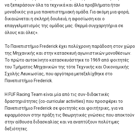
να ξεπεράσουν όλα τα τεχνικά και άλλα προβλήματα ήταν
μοναδικός για μια πανεπιστημιακή ομάδα. Για ακόμη μια φορά,
δικαιώνεται η σκληρή δουλειά, η αφοσίωση και ο
επαγγελματισμός της ομάδας μας. Θερμά συγχαρητήρια σε
όλους και όλες».
Το Πανεπιστήμιο Frederick έχει πολύχρονη παράδοση στον χώρο
της Μηχανικής και στην κατασκευή αγωνιστικών μονοθέσιων.
Το πρώτο αυτοκίνητο κατασκευάστηκε το 1969 από φοιτητές
του Τμήματος Μηχανικών της τότε Τεχνικής και Οικονομικής
Σχολής Λευκωσίας, που αργότερα μετεξελίχθηκε στο
Πανεπιστήμιο Frederick.
Η FUF Racing Team είναι μία από τις συν-διδακτικές
δραστηριότητες (co-curricular activities) που προσφέρει το
Πανεπιστήμιο Frederick σε φοιτητές και φοιτήτριες, για να
εφαρμόσουν στην πράξη τις θεωρητικές γνώσεις που αποκτούν
στην αίθουσα διδασκαλίας και να αναπτύξουν πολύτιμες
δεξιότητες.