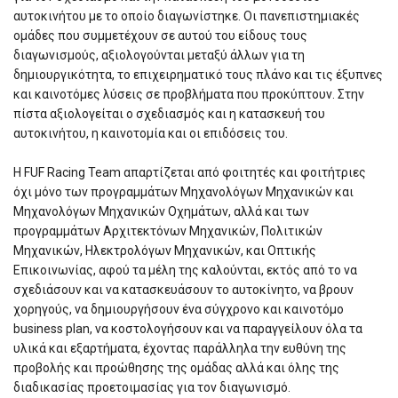
αυτοκινήτου με το οποίο διαγωνίστηκε. Οι πανεπιστημιακές
ομάδες που συμμετέχουν σε αυτού του είδους τους
διαγωνισμούς, αξιολογούνται μεταξύ άλλων για τη
δημιουργικότητα, το επιχειρηματικό τους πλάνο και τις έξυπνες
και καινοτόμες λύσεις σε προβλήματα που προκύπτουν. Στην
πίστα αξιολογείται ο σχεδιασμός και η κατασκευή του
αυτοκινήτου, η καινοτομία και οι επιδόσεις του.
Η FUF Racing Team απαρτίζεται από φοιτητές και φοιτήτριες
όχι μόνο των προγραμμάτων Μηχανολόγων Μηχανικών και
Μηχανολόγων Μηχανικών Οχημάτων, αλλά και των
προγραμμάτων Αρχιτεκτόνων Μηχανικών, Πολιτικών
Μηχανικών, Ηλεκτρολόγων Μηχανικών, και Οπτικής
Επικοινωνίας, αφού τα μέλη της καλούνται, εκτός από το να
σχεδιάσουν και να κατασκευάσουν το αυτοκίνητο, να βρουν
χορηγούς, να δημιουργήσουν ένα σύγχρονο και καινοτόμο
business plan, να κοστολογήσουν και να παραγγείλουν όλα τα
υλικά και εξαρτήματα, έχοντας παράλληλα την ευθύνη της
προβολής και προώθησης της ομάδας αλλά και όλης της
διαδικασίας προετοιμασίας για τον διαγωνισμό.