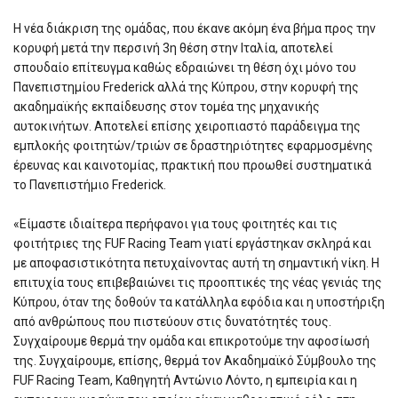
H νέα διάκριση της ομάδας, που έκανε ακόμη ένα βήμα προς την
κορυφή μετά την περσινή 3η θέση στην Ιταλία, αποτελεί
σπουδαίο επίτευγμα καθώς εδραιώνει τη θέση όχι μόνο του
Πανεπιστημίου Frederick αλλά της Κύπρου, στην κορυφή της
ακαδημαϊκής εκπαίδευσης στον τομέα της μηχανικής
αυτοκινήτων. Αποτελεί επίσης χειροπιαστό παράδειγμα της
εμπλοκής φοιτητών/τριών σε δραστηριότητες εφαρμοσμένης
έρευνας και καινοτομίας, πρακτική που προωθεί συστηματικά
το Πανεπιστήμιο Frederick.
«Είμαστε ιδιαίτερα περήφανοι για τους φοιτητές και τις
φοιτήτριες της FUF Racing Team γιατί εργάστηκαν σκληρά και
με αποφασιστικότητα πετυχαίνοντας αυτή τη σημαντική νίκη. Η
επιτυχία τους επιβεβαιώνει τις προοπτικές της νέας γενιάς της
Κύπρου, όταν της δοθούν τα κατάλληλα εφόδια και η υποστήριξη
από ανθρώπους που πιστεύουν στις δυνατότητές τους.
Συγχαίρουμε θερμά την ομάδα και επικροτούμε την αφοσίωσή
της. Συγχαίρουμε, επίσης, θερμά τον Ακαδημαϊκό Σύμβουλο της
FUF Racing Team, Καθηγητή Αντώνιο Λόντο, η εμπειρία και η