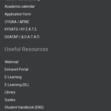
Academic calendar
Application form
CYQAA / ΔΙΠΑΕ
KYSATS / ΚΥ.Σ.Α.Τ.Σ.
DOATAP / Δ.Ο.Α.Τ.Α.Π.
Useful Resources
Webmail
Extranet Portal
E-Learning
E-Learning (DL)
Library
Guides
Student Handbook (ENG)