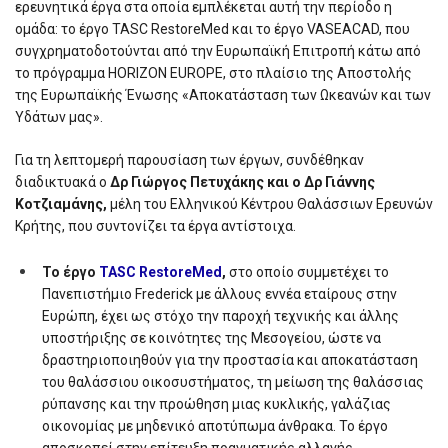
ερευνητικά έργα στα οποία εμπλέκεται αυτή την περίοδο η
ομάδα: το έργο TASC RestoreMed και το έργο VASEACAD, που
συγχρηματοδοτούνται από την Ευρωπαϊκή Επιτροπή κάτω από
το πρόγραμμα HORIZON EUROPE, στο πλαίσιο της Αποστολής
της Ευρωπαϊκής Ένωσης «Αποκατάσταση των Ωκεανών και των
Υδάτων μας».
Για τη λεπτομερή παρουσίαση των έργων, συνδέθηκαν
διαδικτυακά ο
Δρ Γιώργος Πετυχάκης και ο Δρ Γιάννης
Κοτζιαμάνης,
μέλη του Ελληνικού Κέντρου Θαλάσσιων Ερευνών
Κρήτης, που συντονίζει τα έργα αντίστοιχα.
Το έργο
TASC RestoreMed
,
στο οποίο συμμετέχει το
Πανεπιστήμιο Frederick με άλλους εννέα εταίρους στην
Ευρώπη, έχει ως στόχο την παροχή τεχνικής και άλλης
υποστήριξης σε κοινότητες της Μεσογείου, ώστε να
δραστηριοποιηθούν για την προστασία και αποκατάσταση
του θαλάσσιου οικοσυστήματος, τη μείωση της θαλάσσιας
ρύπανσης και την προώθηση μιας κυκλικής, γαλάζιας
οικονομίας με μηδενικό αποτύπωμα άνθρακα. Το έργο