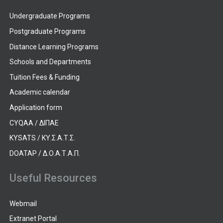
Undergraduate Programs
Postgraduate Programs
Distance Learning Programs
Schools and Departments
Tuition Fees & Funding
Academic calendar
Application form
CYQAA / ΔΙΠΑΕ
KYSATS / ΚΥ.Σ.Α.Τ.Σ.
DOATAP / Δ.Ο.Α.Τ.Α.Π.
Useful Resources
Webmail
Extranet Portal