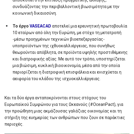
αποσκοπεί στην επίτευξη πραγματικής αλλαγής,
συνδυάζοντας την περιβαλλοντική βιωσιμότητα με την
κοινωνική δικαιοσύνη.
To έργο
VASEACAD
αποτελεί μια ερευνητική πρωτοβουλία
10 εταίρων από όλη την Ευρώπη, με στόχο τη μετατροπή
-μέσω προηγμένων τεχνικών βιοεπεξεργασίας-
υποπροϊόντων της ιχθυοκαλλιέργειας, που συνήθως
θεωρούνται απόβλητα, σε προϊόντα υψηλής προστιθέμενης
και διατροφικής αξίας. Με αυτό τον τρόπο, υποστηρίζεται
μια βιώσιμη, κυκλική βιοοικονομία, μέσα από την οποία
περιορίζεται η διατροφική επισφάλεια και ενισχύεται η
αειφορία του κλάδου της ισχυοκαλλιέργειας.
Και τα δύο έργα ανταποκρίνονται στους στόχους του
Ευρωπαϊκού Συμφώνου για τους Ωκεανούς (#OceanPact), για
την προώθηση μιας ακμάζουσας γαλάζιας οικονομίας και τη
στήριξη της ευημερίας των ανθρώπων που ζουν σε παράκτιες
περιοχές.