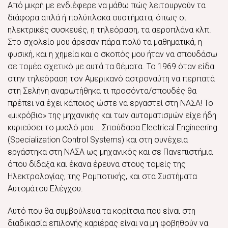
Από μικρή με ενδιέφερε να μάθω πώς λειτουργούν τα
διάφορα απλά ή πολύπλοκα συστήματα, όπως οι
ηλεκτρικές συσκευές, η τηλεόραση, τα αεροπλάνα κλπ.
Στο σχολείο μου άρεσαν πάρα πολύ τα μαθηματικά, η
φυσική, και η χημεία και ο σκοπός μου ήταν να σπουδάσω
σε τομέα σχετικό με αυτά τα θέματα. Το 1969 όταν είδα
στην τηλεόραση τον Αμερικανό αστροναύτη να περπατά
στη Σελήνη αναρωτήθηκα τι προσόντα/σπουδές θα
πρέπει να έχει κάποιος ώστε να εργαστεί στη ΝΑΣΑ! Το
«μικρόβιο» της μηχανικής και των αυτοματισμών είχε ήδη
κυριεύσει το μυαλό μου... Σπούδασα Electrical Engineering
(Specialization Control Systems) και στη συνέχεια
εργάστηκα στη ΝΑΣΑ ως μηχανικός και σε Πανεπιστήμια
όπου δίδαξα και έκανα έρευνα στους τομείς της
Ηλεκτρολογίας, της Ρομποτικής, και στα Συστήματα
Αυτομάτου Ελέγχου.
Αυτό που θα συμβούλευα τα κορίτσια που είναι στη
διαδικασία επιλογής καριέρας είναι να μη φοβηθούν να