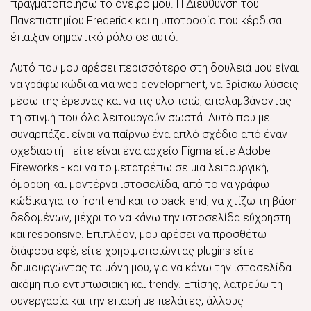
πραγματοποιήσω το όνειρό μου. Η Διεύθυνση του
Πανεπιστημίου Frederick και η υποτροφία που κέρδισα
έπαιξαν σημαντικό ρόλο σε αυτό.
Αυτό που μου αρέσει περισσότερο στη δουλειά μου είναι
να γράφω κώδικα για web development, να βρίσκω λύσεις
μέσω της έρευνας και να τις υλοποιώ, απολαμβάνοντας
τη στιγμή που όλα λειτουργούν σωστά. Αυτό που με
συναρπάζει είναι να παίρνω ένα απλό σχέδιο από έναν
σχεδιαστή - είτε είναι ένα αρχείο Figma είτε Adobe
Fireworks - και να το μετατρέπω σε μια λειτουργική,
όμορφη και μοντέρνα ιστοσελίδα, από το να γράφω
κώδικα για το front-end και το back-end, να χτίζω τη βάση
δεδομένων, μέχρι το να κάνω την ιστοσελίδα εύχρηστη
και responsive. Επιπλέον, μου αρέσει να προσθέτω
διάφορα εφέ, είτε χρησιμοποιώντας plugins είτε
δημιουργώντας τα μόνη μου, για να κάνω την ιστοσελίδα
ακόμη πιο εντυπωσιακή και trendy. Επίσης, λατρεύω τη
συνεργασία και την επαφή με πελάτες, άλλους