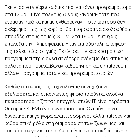
Ξεκίνησα να γράφω κώδικες και να κάνω προγραμματισμό
στα 12 μου. Είχα πολλούς φίλους -αγόρια- τότε που
έγραφαν κώδικα και με ενθάρρυναν. Ποτέ ωστόσο δεν
σκέφτηκα πως, ως κορίτσι, θα μπορούσα να ακολουθήσω
σπουδές στους τομείς STEM. Στα 18 μου, ευτυχώς
επέλεξα την Πληροφορική. Ήταν μια δύσκολη απόφαση
της τελευταίας στιγμής. Ξεκίνησα την καριέρα μου ως
προγραμματίστρια αλλά αργότερα ανέλαβα διοικητικούς
ρόλους που περιλάμβαναν καθοδήγηση και εκπαίδευση
άλλων προγραμματιστών και προγραμματιστριών.
Καθώς ο τομέας της τεχνολογίας συνεχίζει να
εξελίσσεται και οι κοινωνίες ψηφιοποιούνται ολοένα
περισσότερο, η ζήτηση επαγγελματιών IT είναι τεράστια.
Οι τομείς STEM είναι συναρπαστικοί. Όχι μόνο είναι
δυναμικοί και γρήγορα αναπτυσσόμενοι, αλλά παίζουν και
καθοριστικό ρόλο στη διαμόρφωση των ζωών μας και
του κόσμου γενικότερα. Αυτό είναι ένα σπουδαίο κίνητρο