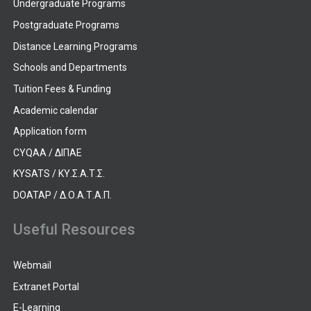
Undergraduate Programs
Postgraduate Programs
Distance Learning Programs
Schools and Departments
Tuition Fees & Funding
Academic calendar
Application form
CYQAA / ΔΙΠΑΕ
KYSATS / ΚΥ.Σ.Α.Τ.Σ.
DOATAP / Δ.Ο.Α.Τ.Α.Π.
Useful Resources
Webmail
Extranet Portal
E-Learning