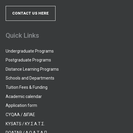
CONTACT US HERE
Quick Links
Undergraduate Programs
Postgraduate Programs
Distance Learning Programs
Schools and Departments
Tuition Fees & Funding
Academic calendar
Application form
CYQAA / ΔΙΠΑΕ
KYSATS / ΚΥ.Σ.Α.Τ.Σ.
DOATAP / Δ.Ο.Α.Τ.Α.Π.