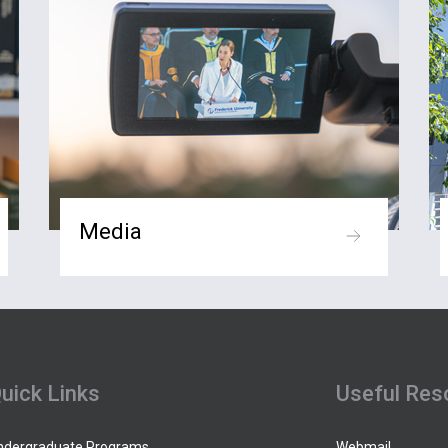
Media
uick Links
Useful Res
ndergraduate Programs
Webmail