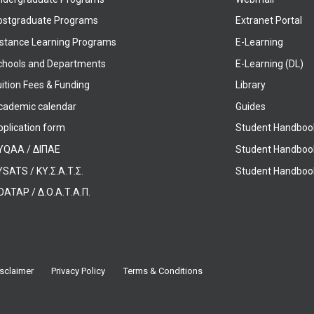
ostgraduate Programs
Extranet Portal
istance Learning Programs
E-Learning
chools and Departments
E-Learning (DL)
ition Fees & Funding
Library
cademic calendar
Guides
pplication form
Student Handboo
YQAA / ΔΙΠΑΕ
Student Handboo
SATS / ΚΥ.Σ.Α.Τ.Σ.
Student Handbook
OATAP / Δ.Ο.Α.Τ.Α.Π.
sclaimer
Privacy Policy
Terms & Conditions