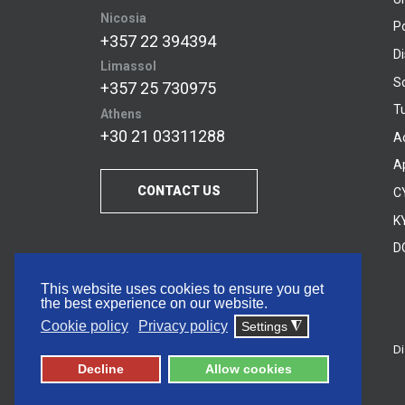
Nicosia
P
+357 22 394394
D
Limassol
S
+357 25 730975
Tu
Athens
+30 21 03311288
A
A
CONTACT US
C
KY
D
This website uses cookies to ensure you get
the best experience on our website.
Cookie policy
Privacy policy
Settings
◮
Di
© 2026 Frederick University
Decline
Allow cookies