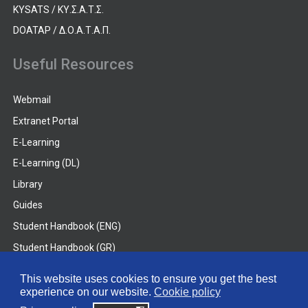
KYSATS / ΚΥ.Σ.Α.Τ.Σ.
DOATAP / Δ.Ο.Α.Τ.Α.Π.
Useful Resources
Webmail
Extranet Portal
E-Learning
E-Learning (DL)
Library
Guides
Student Handbook (ENG)
Student Handbook (GR)
Student Handbook (DL)
This website uses cookies to ensure you get the best
experience on our website.
Cookie policy
© 2026 Frederick University