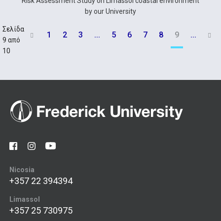
Risk Assessment Study on Limassol coastal environment
by our University
Σελίδα
1
2
3
...
5
6
7
8
9
...


9 από
10
Nicosia
+357 22 394394
Limassol
+357 25 730975