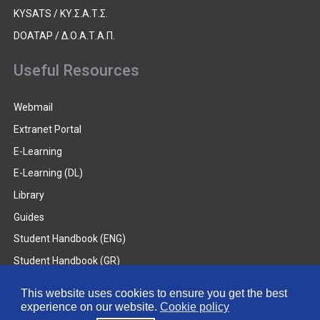
KYSATS / ΚΥ.Σ.Α.Τ.Σ.
DOATAP / Δ.Ο.Α.Τ.Α.Π.
Useful Resources
Webmail
Extranet Portal
E-Learning
E-Learning (DL)
Library
Guides
Student Handbook (ENG)
Student Handbook (GR)
Student Handbook (DL)
This website uses cookies to ensure you get the best
experience on our website.
Cookie policy