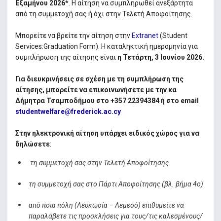
Εξαμήνου 2026*
. Η αίτηση να συμπληρωθεί ανεξάρτητα
από τη συμμετοχή σας ή όχι στην Τελετή Αποφοίτησης.
Μπορείτε να βρείτε την αίτηση στην
Extranet
(Student
Services:Graduation Form). H καταληκτική ημερομηνία για
συμπλήρωση της αίτηση
ς είναι
η Τετάρτη, 3 Ιουνίου 2026.
Για διευκρινήσεις σε σχέση με τη συμπλήρωση της
αίτησης, μπορείτε να επικοινωνήσετε με την κα
Δήμητρα Τσαμποδήμου στο +357 22394384 ή στο email
studentwelfare@frederick.ac.cy
Στην ηλεκτρονική αίτηση υπάρχει ειδικός χώρος για να
δηλώσετε
:
τη συμμετοχή σας στην Τελετή Αποφοίτησης
τη συμμετοχή σας στο Πάρτι Αποφοίτησης (βλ. βήμα 4ο)
από ποια πόλη (Λευκωσία – Λεμεσό) επιθυμείτε να
παραλάβετε τις προσκλήσεις για τους/τις καλεσμένους/