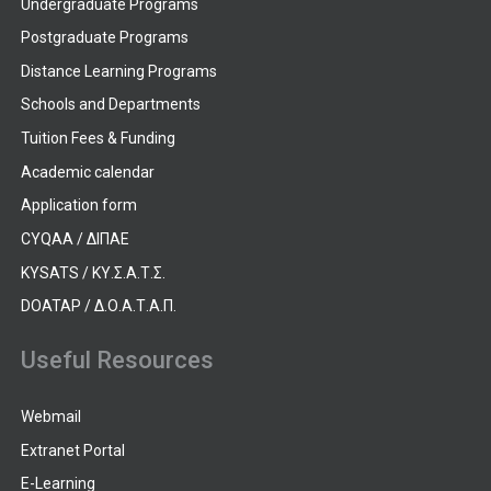
Undergraduate Programs
Postgraduate Programs
Distance Learning Programs
Schools and Departments
Tuition Fees & Funding
Academic calendar
Application form
CYQAA / ΔΙΠΑΕ
KYSATS / ΚΥ.Σ.Α.Τ.Σ.
DOATAP / Δ.Ο.Α.Τ.Α.Π.
Useful Resources
Webmail
Extranet Portal
E-Learning