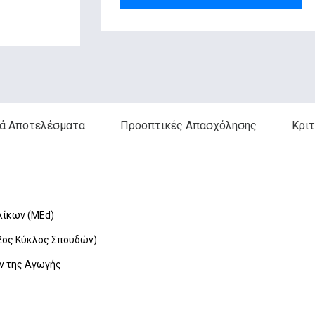
ά Αποτελέσματα
Προοπτικές Απασχόλησης
Κριτ
λίκων (MEd)
2ος Κύκλος Σπουδών)
ν της Αγωγής