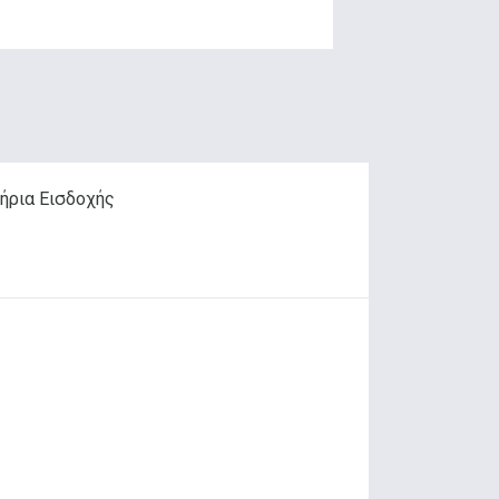
ήρια Εισδοχής