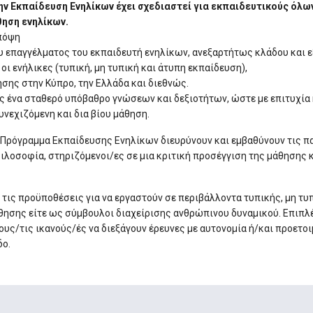
 Εκπαίδευση Ενηλίκων έχει σχεδιαστεί για εκπαιδευτικούς όλων
θηση ενηλίκων.
πόψη
υ επαγγέλματος του εκπαιδευτή ενηλίκων, ανεξαρτήτως κλάδου και ε
ι ενήλικες (τυπική, μη τυπική και άτυπη εκπαίδευση),
ησης στην Κύπρο, την Ελλάδα και διεθνώς.
 ένα σταθερό υπόβαθρο γνώσεων και δεξιοτήτων, ώστε με επιτυχία 
νεχιζόμενη και δια βίου μάθηση.
Πρόγραμμα Εκπαίδευσης Ενηλίκων διευρύνουν και εμβαθύνουν τις πα
ιλοσοφία, στηριζόμενοι/ες σε μια κριτική προσέγγιση της μάθησης κ
τις προϋποθέσεις για να εργαστούν σε περιβάλλοντα τυπικής, μη τυ
ησης είτε ως σύμβουλοι διαχείρισης ανθρώπινου δυναμικού. Επιπλέ
υς/τις ικανούς/ές να διεξάγουν έρευνες με αυτονομία ή/και προετο
δο.