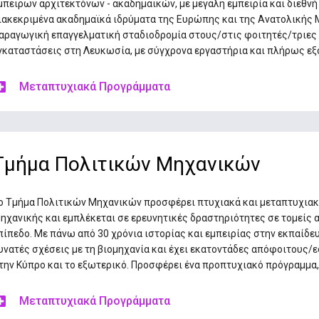
μπειρων αρχιτεκτόνων - ακαδημαϊκών, με μεγάλη εμπειρία και διεθνή
ιακεκριμένα ακαδημαϊκά ιδρύματα της Ευρώπης και της Ανατολικής Μ
αραγωγική επαγγελματική σταδιοδρομία στους/στις φοιτητές/τριες τ
γκαταστάσεις στη Λευκωσία, με σύγχρονα εργαστήρια και πλήρως εξ
Μεταπτυχιακά Προγράμματα
Τμήμα Πολιτικών Μηχανικών
ο Τμήμα Πολιτικών Μηχανικών προσφέρει πτυχιακά και μεταπτυχιακ
ηχανικής και εμπλέκεται σε ερευνητικές δραστηριότητες σε τομείς α
πίπεδο. Με πάνω από 30 χρόνια ιστορίας και εμπειρίας στην εκπαίδε
υνατές σχέσεις με τη βιομηχανία και έχει εκατοντάδες απόφοιτους/ε
την Κύπρο και το εξωτερικό. Προσφέρει ένα προπτυχιακό πρόγραμμα, 
Μεταπτυχιακά Προγράμματα