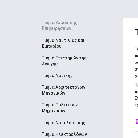
Τμήμα Διοίκησης
Επιχειρήσεων
Τμήμα Ναυτιλίας και
Εμπορίου
Τ
ι
Τμήμα Επιστημών της
υ
Αγωγής
σ
Τμήμα Νομικής
σ
Π
Τμήμα Αρχιτεκτόνων
π
Μηχανικών
Ε
Τμήμα Πολιτικών
τ
Μηχανικών
Τμήμα Νοσηλευτικής
Τμήμα Ηλεκτρολόγων