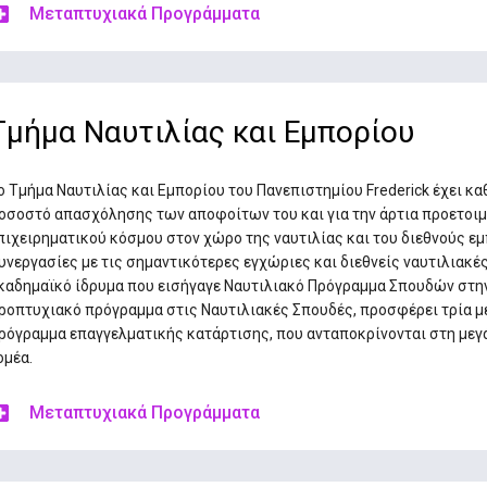
Μεταπτυχιακά Προγράμματα
Τμήμα Ναυτιλίας και Εμπορίου
ο Τμήμα Ναυτιλίας και Εμπορίου του Πανεπιστημίου Frederick έχει κ
οσοστό απασχόλησης των αποφοίτων του και για την άρτια προετοιμ
πιχειρηματικού κόσμου στον χώρο της ναυτιλίας και του διεθνούς εμ
υνεργασίες με τις σημαντικότερες εγχώριες και διεθνείς ναυτιλιακέ
καδημαϊκό ίδρυμα που εισήγαγε Ναυτιλιακό Πρόγραμμα Σπουδών στη
ροπτυχιακό πρόγραμμα στις Ναυτιλιακές Σπουδές, προσφέρει τρία 
ρόγραμμα επαγγελματικής κατάρτισης, που ανταποκρίνονται στη μεγά
ομέα.
Μεταπτυχιακά Προγράμματα