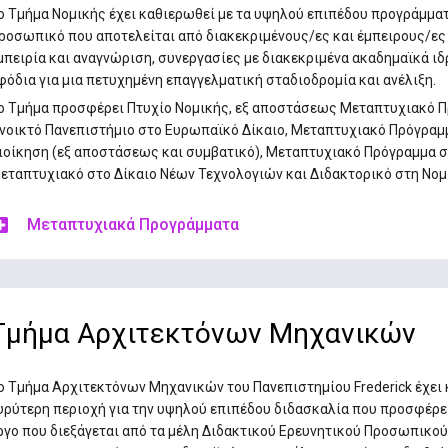
ο Τμήμα Νομικής έχει καθιερωθεί με τα υψηλού επιπέδου προγράμμα
ροσωπικό που αποτελείται από διακεκριμένους/ες και έμπειρους/ες 
μπειρία και αναγνώριση, συνεργασίες με διακεκριμένα ακαδημαϊκά ι
φόδια για μια πετυχημένη επαγγελματική σταδιοδρομία και ανέλιξη.
ο Τμήμα προσφέρει Πτυχίο Νομικής, εξ αποστάσεως Μεταπτυχιακό Π
νοικτό Πανεπιστήμιο στο Ευρωπαϊκό Δίκαιο, Μεταπτυχιακό Πρόγραμμ
ιοίκηση (εξ αποστάσεως και συμβατικό), Μεταπτυχιακό Πρόγραμμα σ
εταπτυχιακό στο Δίκαιο Νέων Τεχνολογιών και Διδακτορικό στη Νομ
Μεταπτυχιακά Προγράμματα
Τμήμα Αρχιτεκτόνων Μηχανικών
ο Τμήμα Αρχιτεκτόνων Μηχανικών του Πανεπιστημίου Frederick έχει 
υρύτερη περιοχή για την υψηλού επιπέδου διδασκαλία που προσφέρε
ργο που διεξάγεται από τα μέλη Διδακτικού Ερευνητικού Προσωπικού.