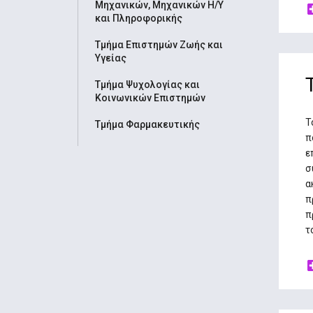
Μηχανικών, Μηχανικών Η/Υ
και Πληροφορικής
Τμήμα Επιστημών Ζωής και
Υγείας
Τμήμα Ψυχολογίας και
Κοινωνικών Επιστημών
Τ
Τμήμα Φαρμακευτικής
π
ε
σ
α
π
π
τ