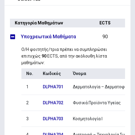
Κατηγορία Μαθημάτων
ECTS
Υποχρεωτικά Μαθήματα
90
Ο/Η φοιτητής/τρια πρέπει να συμπληρώσει
επιτυχώς
90
ECTS, από την ακόλουθη λίστα
μαθημάτων:
No.
Κωδικός
Όνομα
1
DLPHA701
Δερματολογία – Δερματοφαρμα
2
DLPHA702
Φυσικά Προϊόντα Υγείας
3
DLPHA703
Κοσμητολογία I
4
DLPHA704
Διατροφή – Τεχνολογία Συμπλ