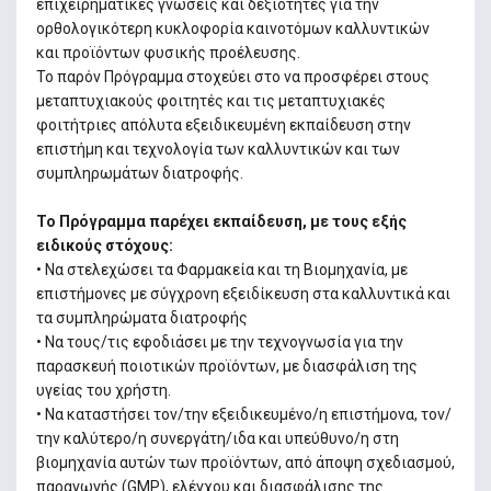
επιχειρηματικές γνώσεις και δεξιότητες για την
ορθολογικότερη κυκλοφορία καινοτόμων καλλυντικών
και προϊόντων φυσικής προέλευσης.
Το παρόν Πρόγραμμα στοχεύει στο να προσφέρει στους
μεταπτυχιακούς φοιτητές και τις μεταπτυχιακές
φοιτήτριες απόλυτα εξειδικευμένη εκπαίδευση στην
επιστήμη και τεχνολογία των καλλυντικών και των
συμπληρωμάτων διατροφής.
Το Πρόγραμμα παρέχει εκπαίδευση, με τους εξής
ειδικούς στόχους:
• Να στελεχώσει τα Φαρμακεία και τη Βιομηχανία, με
επιστήμονες με σύγχρονη εξειδίκευση στα καλλυντικά και
τα συμπληρώματα διατροφής
• Να τους/τις εφοδιάσει με την τεχνογνωσία για την
παρασκευή ποιοτικών προϊόντων, με διασφάλιση της
υγείας του χρήστη.
• Να καταστήσει τον/την εξειδικευμένο/η επιστήμονα, τον/
την καλύτερο/η συνεργάτη/ιδα και υπεύθυνο/η στη
βιομηχανία αυτών των προϊόντων, από άποψη σχεδιασμού,
παραγωγής (GMP), ελέγχου και διασφάλισης της