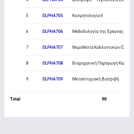
5
DLPHA705
Κοσμητολογία ΙΙ
6
DLPHA706
Μεθοδολογία της Έρευνας
7
DLPHA707
Νομοθεσία Καλλυντικών/Συμπ
8
DLPHA708
Βιομηχανική Παραγωγή Καλλυ
9
DLPHA709
Μεταπτυχιακή Διατριβή
Total
90