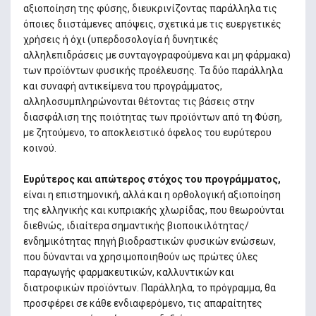
αξιοποίηση της φύσης, διευκρινίζοντας παράλληλα τις
όποιες διιστάμενες απόψεις, σχετικά με τις ευεργετικές
χρήσεις ή όχι (υπερδοσολογία ή δυνητικές
αλληλεπιδράσεις με συνταγογραφούμενα και μη φάρμακα)
των προϊόντων φυσικής προέλευσης. Τα δύο παράλληλα
και συναφή αντικείμενα του προγράμματος,
αλληλοσυμπληρώνονται θέτοντας τις βάσεις στην
διασφάλιση της ποιότητας των προϊόντων από τη Φύση,
με ζητούμενο, το αποκλειστικό όφελος του ευρύτερου
κοινού.
Ευρύτερος και απώτερος στόχος του προγράμματος,
είναι η επιστημονική, αλλά και η ορθολογική αξιοποίηση
της ελληνικής και κυπριακής χλωρίδας, που θεωρούνται
διεθνώς, ιδιαίτερα σημαντικής βιοποικιλότητας/
ενδημικότητας πηγή βιοδραστικών φυσικών ενώσεων,
που δύνανται να χρησιμοποιηθούν ως πρώτες ύλες
παραγωγής φαρμακευτικών, καλλυντικών και
διατροφικών προϊόντων. Παράλληλα, το πρόγραμμα, θα
προσφέρει σε κάθε ενδιαφερόμενο, τις απαραίτητες