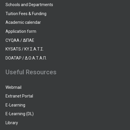
Schools and Departments
Tuition Fees & Funding
Academic calendar
Application form
CYQAA / ΔΙΠΑΕ
KYSATS / ΚΥ.Σ.Α.Τ.Σ.
DOATAP / Δ.Ο.Α.Τ.Α.Π.
Useful Resources
Webmail
Extranet Portal
E-Learning
E-Learning (DL)
Library