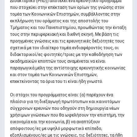
Διδακτορικό (PhD)) αποτελεί ένα ερευνητικό πρόγραμμα
που στοχεύει στην επέκταση των ορίων της γνώσης στον
τομέα των Κοινωνικών Επιστημών, συμβάλλοντας στην
εκπλήρωση του οράματος και της αποστολής του
Τμήματος και του Πανεπιστημίου, προωθώντας την ένταξη
τους στην περιφερειακή και διεθνή σκηνή. Με βάση τις
προηγμένες γνώσεις και τις ερευνητικές δεξιότητές τους
σχετικά με τον ιδιαίτερο τομέα ενδιαφέροντός τους, οι
διδακτορικοί/ες φοιτητές/τριες με την καθοδήγηση των
ακαδημαϊκών εποπτών τους αναμένεται να είναι
παραγωγικά μέλη της αντίστοιχης ερευνητικής κοινωνίας
και στον τομέα των Κοινωνικών Επιστημών,
επεκτείνοντας τα όρια του τι είναι ήδη γνωστό.
Οι στόχοι του προγράμματος είναι: (α) παρέχουν ένα
πλαίσιο για τη διεξαγωγή πρωτότυπων και καινοτόμων
σύγχρονων ερευνών που οδηγούν στη δημιουργία νέων
χρήσιμων γνώσεων που θα ωφελήσουν την επιστήμη, την
οικονομία και την κοινωνία, β) να αναπτύξουν
απόφοιτους/ες με υψηλό μορφωτικό επίπεδο,
εξοπλισμένους/ες με τις γνώσεις, τις δεξιότητες, τα ήθη