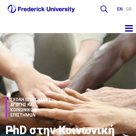
EN
GR
ΣΧΟΛΗ ΕΠΙΣΤΗΜΩΝ
ΑΓΩΓΗΣ ΚΑΙ
ΚΟΙΝΩΝΙΚΩΝ
ΕΠΙΣΤΗΜΩΝ
PhD στην Κοινωνική