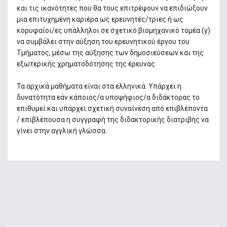
και τις ικανότητες που θα τους επιτρέψουν να επιδιώξουν
μια επιτυχημένη καριέρα ως ερευνητές/τριες ή ως
κορυφαίοι/ες υπάλληλοι σε σχετικό βιομηχανικό τομέα (γ)
να συμβάλει στην αύξηση του ερευνητικού έργου του
Τμήματος, μέσω της αύξησης των δημοσιεύσεων και της
εξωτερικής χρηματοδότησης της έρευνας.
Τα αρχικά μαθήματα είναι στα ελληνικά. Υπάρχει η
δυνατότητα εάν κάποιος/α υποψήφιος/α διδάκτορας το
επιθυμεί και υπάρχει σχετική συναίνεση από επιβλέποντα
/ επιβλέπουσα η συγγραφή της διδακτορικής διατριβής να
γίνει στην αγγλική γλώσσα.