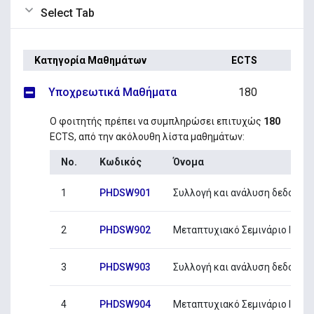
Select Tab
Κατηγορία Μαθημάτων
ECTS
Υποχρεωτικά Μαθήματα
180
Ο φοιτητής πρέπει να συμπληρώσει επιτυχώς
180
ECTS, από την ακόλουθη λίστα μαθημάτων:
No.
Κωδικός
Όνομα
1
PHDSW901
Συλλογή και ανάλυση δεδομένω
2
PHDSW902
Μεταπτυχιακό Σεμινάριο I
3
PHDSW903
Συλλογή και ανάλυση δεδομένω
4
PHDSW904
Μεταπτυχιακό Σεμινάριο II