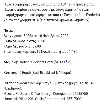
H όλη εξόρμηση οργανώνεται από το Αθλητικό Γραφείο του
Πανεπιστημίου σε συνεργασία με επαγγελματική σχολή
αναρρίχησης και επιχορηγείται από το Πανεπιστήμιο Frederick
και το πρόγραμμα ΦΟΑ (Φοιτητικοί Όμιλοι Αθλημάτων).
Πότε;
Αναχώρηση: Σάββατο, 18 Νοεμβρίου, 2023
- Από Λευκωσία στις 08:00
- Από Λεμεσό στις 09:00
Επιστροφή: Κυριακή, 19 Νοεμβρίου, η ώρα 17.30
Διαμονή:
Droushia Heights Hotel (δείτε
εδώ
)
Κόστος:
40 Ευρώ (Bed, Breakfast & 1 Γεύμα)
Για πληροφορίες και δήλωση συμμετοχής (μέχρι Τρίτη 14
Νοεμβρίου):
Nicosia, FU Sports Office, George Georgiou tel. 96585750
Limassol, Office 206, Stella Demetriou tel. 96717003