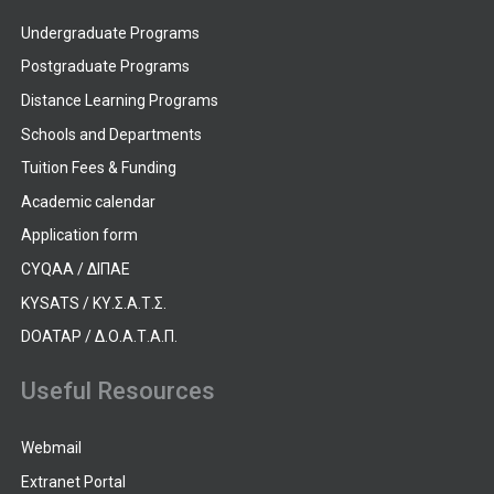
Undergraduate Programs
Postgraduate Programs
Distance Learning Programs
Schools and Departments
Tuition Fees & Funding
Academic calendar
Application form
CYQAA / ΔΙΠΑΕ
KYSATS / ΚΥ.Σ.Α.Τ.Σ.
DOATAP / Δ.Ο.Α.Τ.Α.Π.
Useful Resources
Webmail
Extranet Portal