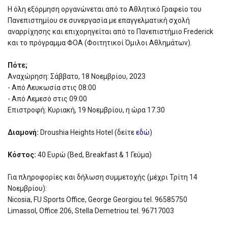
H όλη εξόρμηση οργανώνεται από το Αθλητικό Γραφείο του
Πανεπιστημίου σε συνεργασία με επαγγελματική σχολή
αναρρίχησης και επιχορηγείται από το Πανεπιστήμιο Frederick
και το πρόγραμμα ΦΟΑ (Φοιτητικοί Όμιλοι Αθλημάτων).
Πότε;
Αναχώρηση: Σάββατο, 18 Νοεμβρίου, 2023
- Από Λευκωσία στις 08:00
- Από Λεμεσό στις 09:00
Επιστροφή: Κυριακή, 19 Νοεμβρίου, η ώρα 17.30
Διαμονή:
Droushia Heights Hotel (δείτε
εδώ
)
Κόστος:
40 Ευρώ (Bed, Breakfast & 1 Γεύμα)
Για πληροφορίες και δήλωση συμμετοχής (μέχρι Τρίτη 14
Νοεμβρίου):
Nicosia, FU Sports Office, George Georgiou tel. 96585750
Limassol, Office 206, Stella Demetriou tel. 96717003