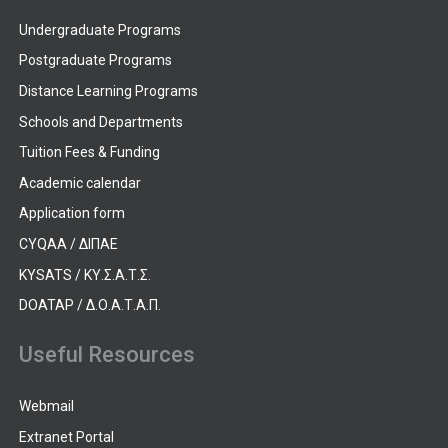
Undergraduate Programs
Postgraduate Programs
Distance Learning Programs
Schools and Departments
Tuition Fees & Funding
Academic calendar
Application form
CYQAA / ΔΙΠΑΕ
KYSATS / ΚΥ.Σ.Α.Τ.Σ.
DOATAP / Δ.Ο.Α.Τ.Α.Π.
Useful Resources
Webmail
Extranet Portal