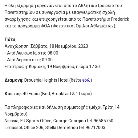
H όλη εξόρμηση οργανώνεται από το Αθλητικό Γραφείο του
Πανεπιστημίου σε συνεργασία με επαγγελματική σχολή
αναρρίχησης και επιχορηγείται από το Πανεπιστήμιο Frederick
και το πρόγραμμα ΦΟΑ (Φοιτητικοί Όμιλοι Αθλημάτων).
Πότε;
Αναχώρηση: Σάββατο, 18 Νοεμβρίου, 2023
- Από Λευκωσία στις 08:00
- Από Λεμεσό στις 09:00
Επιστροφή: Κυριακή, 19 Νοεμβρίου, η ώρα 17.30
Διαμονή:
Droushia Heights Hotel (δείτε
εδώ
)
Κόστος:
40 Ευρώ (Bed, Breakfast & 1 Γεύμα)
Για πληροφορίες και δήλωση συμμετοχής (μέχρι Τρίτη 14
Νοεμβρίου):
Nicosia, FU Sports Office, George Georgiou tel. 96585750
Limassol, Office 206, Stella Demetriou tel. 96717003