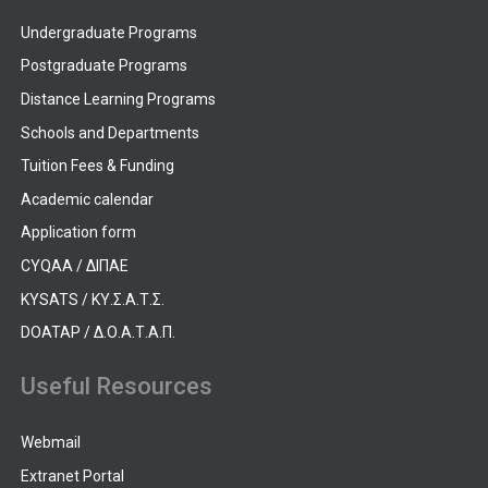
Undergraduate Programs
Postgraduate Programs
Distance Learning Programs
Schools and Departments
Tuition Fees & Funding
Academic calendar
Application form
CYQAA / ΔΙΠΑΕ
KYSATS / ΚΥ.Σ.Α.Τ.Σ.
DOATAP / Δ.Ο.Α.Τ.Α.Π.
Useful Resources
Webmail
Extranet Portal