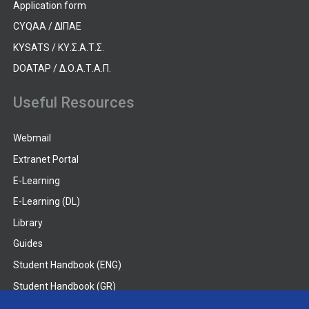
Application form
CYQAA / ΔΙΠΑΕ
KYSATS / ΚΥ.Σ.Α.Τ.Σ.
DOATAP / Δ.Ο.Α.Τ.Α.Π.
Useful Resources
Webmail
Extranet Portal
E-Learning
E-Learning (DL)
Library
Guides
Student Handbook (ENG)
Student Handbook (GR)
Student Handbook (DL)