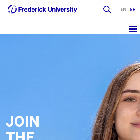
EN
GR
JOIN
THE