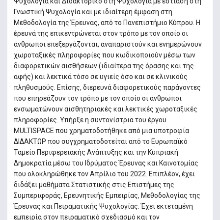
Ψυχολογία και Διδακτορικό στη Ψυχολογία με εστίαση στη
Γνωστική Ψυχολογία και με ιδιαίτερη έμφαση στη
Μεθοδολογία της Έρευνας, από το Πανεπιστήμιο Κύπρου. Η
έρευνά της επικεντρώνεται στον τρόπο με τον οποίο οι
άνθρωποι επεξεργάζονται, αναπαριστούν και ενημερώνουν
χωροταξικές πληροφορίες που κωδικοποιούν μέσω των
διαφορετικών αισθήσεων (ιδιαίτερα της όρασης και της
αφής) και λεκτικά τόσο σε υγιείς όσο και σε κλινικούς
πληθυσμούς. Επίσης, διερευνά διαφορετικούς παράγοντες
που επηρεάζουν τον τρόπο με τον οποίο οι άνθρωποι
ενσωματώνουν αισθητηριακές και λεκτικές χωροταξικές
πληροφορίες. Υπήρξε η συντονίστρια του έργου
MULTISPACE που χρηματοδοτήθηκε από μια υποτροφία
ΔΙΔΑΚΤΩΡ που συγχρηματοδοτείται από το Ευρωπαϊκό
Ταμείο Περιφερειακής Ανάπτυξης και την Κυπριακή
Δημοκρατία μέσω του Ιδρύματος Έρευνας και Καινοτομίας
που ολοκληρώθηκε τον Απρίλιο του 2022. Επιπλέον, έχει
διδάξει μαθήματα Στατιστικής στις Επιστήμες της
Συμπεριφοράς, Ερευνητικής Εμπειρίας, Μεθοδολογίας της
Έρευνας και Πειραματικής Ψυχολογίας. Έχει εκτεταμένη
εμπειρία στον πειραματικό σχεδιασμό και τον