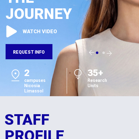
JOURNEY
WATCH VIDEO
REQUEST INFO
2
35+
campuses
Research
Nicosia
Units
Limassol
STAFF
PROFILE