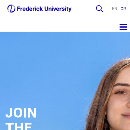
EN
GR
JOIN
THE