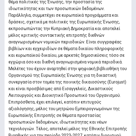
θέμα πολιτικές της Ένωσης, την προστασία της
ιδιωτικότητας και των προσωπικών δεδομένων.
Παράλληλα, συμμετέχει σε ευρωπαϊκά προγράμματα και
δράσεις, σχετικά με πολιτικές της Ευρωπαϊκής Ένωσης,
εκπροσωπώντας την Κυπριακή Δημοκρατία και αποτελεί
μέλος κριτικής-συντακτικής επιτροπής διεθνών
αναγνωρισμένων νομικών περιοδικών. Είναι συγγραφέας
βιβλίων και εγχειριδίων σε θέματα δικαίου πληροφορικής
και ευρωπαϊκού δικαίου, με αρκετές δημοσιεύσεις τόσο σε
εγχώρια όσο και διεθνή αναγνωρισμένα νομικά περιοδικά.
Μελέτες του έχουν αναρτηθεί στην ψηφιακή βιβλιοθήκη του
Οργανισμού της Ευρωπαϊκής Ένωσης για τη δικαστική
συνεργασία στον τομέα της ποινικής δικαιοσύνης (Eurojust)
και είναι προσβάσιμες από Εισαγγελείς, Δικαστικούς
Λειτουργούς και Διοικητικό Προσωπικό του Οργανισμού.
Επιπρόσθετα, έχει επιλεγεί, κατόπιν επιτυχούς
αξιολόγησης, μέλος του μητρώου Εμπειρογνωμόνων της
Ευρωπαϊκής Επιτροπής σε θέματα προστασίας
προσωπικών δεδομένων, ιδιωτικότητας και νέων
τεχνολογιών. Τέλος, αποτελεί μέλος της Εθνικής Επιτροπής
Βιοηθικής για την περίοδο 2023-2027, κατόπιν διορισμού