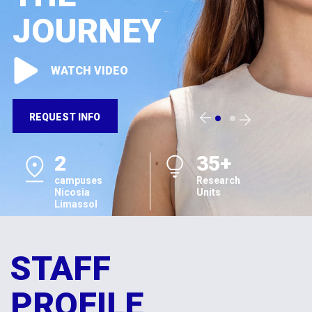
JOURNEY
WATCH VIDEO
REQUEST INFO
2
35+
campuses
Research
Nicosia
Units
Limassol
STAFF
PROFILE