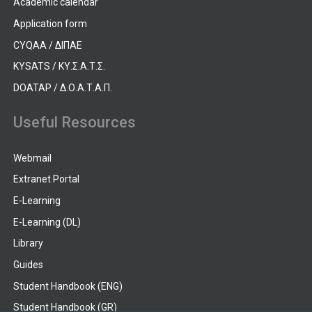
Academic calendar
Application form
CYQAA / ΔΙΠΑΕ
KYSATS / ΚΥ.Σ.Α.Τ.Σ.
DOATAP / Δ.Ο.Α.Τ.Α.Π.
Useful Resources
Webmail
Extranet Portal
E-Learning
E-Learning (DL)
Library
Guides
Student Handbook (ENG)
Student Handbook (GR)