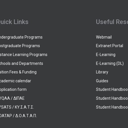
uick Links
Useful Res
ndergraduate Programs
Webmail
ostgraduate Programs
Extranet Portal
istance Learning Programs
E-Learning
chools and Departments
E-Learning (DL)
ition Fees & Funding
Library
cademic calendar
Guides
pplication form
Student Handboo
YQAA / ΔΙΠΑΕ
Student Handboo
SATS / ΚΥ.Σ.Α.Τ.Σ.
Student Handbook
OATAP / Δ.Ο.Α.Τ.Α.Π.