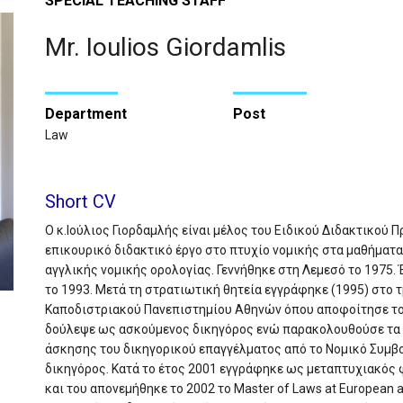
SPECIAL TEACHING STAFF
Mr. Ioulios Giordamlis
Department
Post
Law
Short CV
Ο κ.Ιούλιος Γιορδαμλής είναι μέλος του Ειδικού Διδακτικού
επικουρικό διδακτικό έργο στο πτυχίο νομικής στα μαθήματ
αγγλικής νομικής ορολογίας. Γεννήθηκε στη Λεμεσό το 1975. 
το 1993. Μετά τη στρατιωτική θητεία εγγράφηκε (1995) στο 
Καποδιστριακού Πανεπιστημίου Αθηνών όπου αποφοίτησε το 
δούλεψε ως ασκούμενος δικηγόρος ενώ παρακολουθούσε τα 
άσκησης του δικηγορικού επαγγέλματος από το Νομικό Συμβ
δικηγόρος. Κατά το έτος 2001 εγγράφηκε ως μεταπτυχιακός φο
και του απονεμήθηκε το 2002 το Master of Laws at European