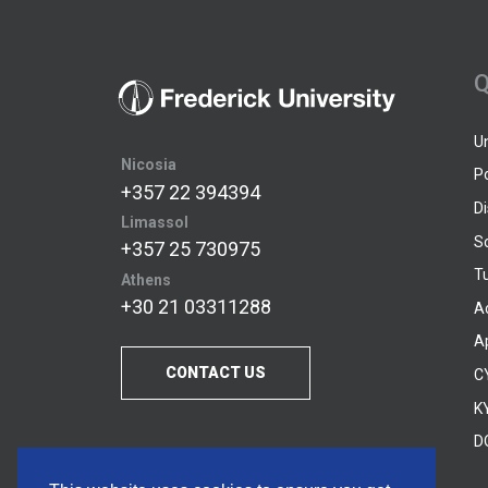
Q
U
Nicosia
P
+357 22 394394
D
Limassol
S
+357 25 730975
Tu
Athens
+30 21 03311288
A
A
CONTACT US
C
KY
D