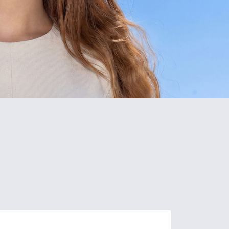
5
80+
Schools
Programs
of Study