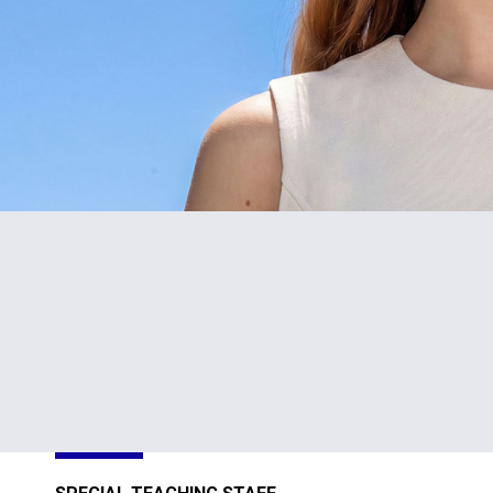
#1
TOP
in Cyprus
301-400
Sustainability
Sustainability
Impact
Impact
Ratings 2026
Ratings 2026