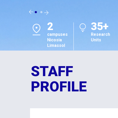
2
35+
campuses
Research
Nicosia
Units
Limassol
STAFF
PROFILE