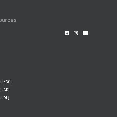
ources
k (ENG)
k (GR)
 (DL)