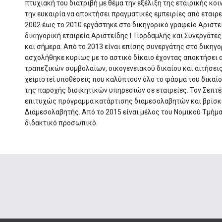
πτυχιακή του διατριβή με θέμα την εξέλιξη της εταιρικής κο
την ευκαιρία να αποκτήσει πραγματικές εμπειρίες από εταιρε
2002 έως το 2010 εργάστηκε στο δικηγορικό γραφείο Αριστείδ
δικηγορική εταιρεία Αριστείδης Ι. Γιορδαμλής και Συνεργάτε
και σήμερα. Από το 2013 είναι επίσης συνεργάτης στο δικηγ
ασχολήθηκε κυρίως με το αστικό δίκαιο έχοντας αποκτήσει 
τραπεζικών συμβολαίων, οικογενειακού δικαίου και αιτήσεις
χειριστεί υποθέσεις που καλύπτουν όλο το φάσμα του δικαίου
της παροχής διοικητικών υπηρεσιών σε εταιρείες. Τον Σεπτ
επιτυχώς πρόγραμμα κατάρτισης διαμεσολαβητών και βρίσκε
Διαμεσολαβητής. Από το 2015 είναι μέλος του Νομικού Τμήμα
διδακτικό προσωπικό.