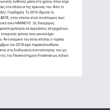
ινωνικής ευθύνης μέσα στο χρόνο, όπου είχε
ίες στα πλαίσια της έρευνας του. Από το
η Ι. Γιορδαμλή. Το 2010 ίδρυσε τη
ς ΔΕΠΕ, στην οποίαν είναι συνέταιρος έως
ορικό οίκο HARNEYS . Ως δικηγόρος
αρκετή εμπειρία σε ακροάσεις ατυχημάτων,
 εταιρικής φύσης ενώ γενικά έχει
. Αντικείμενο του είναι επίσης ο τομέας
έμβριο του 2018 έχει παρακολουθήσει
ται στη διαδικασία πιστοποίησης του ως
τος του Πανεπιστημίου Frederick ως ειδικό