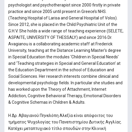
psychologist and psychotherapist since 2000 firstly in private
practice and since 2005 until present in Greece’s NHS.
(Teaching Hospital of Larisa and General Hospital of Volos).
Since 2012, she is placed in the Child Psychiatric Unit of the
G.H.V. She holds a wide range of teaching experience (SELETE,
ASPAITE, UNIVERSITY OF THESSALY) and since 2016 Dr.
Avagianou is a collaborating academic staff at Frederick
University, teaching at the Distance Learning Master’s degree
in Special Education the modules ‘Children in Special Needs’
and ‘Teaching strategies in Special and General Education’ at
the Education Department in the school of Education and
Social Sciences. Her research interests combine clinical and
developmental psychology fields. In particular she studies and
has worked upon the Theory of Attachment, Internet
Addiction, Cognitive Behavioral Therapy, Emotional Disorders
& Cognitive Schemas in Children & Adults.
H Δρ. Αβαγιανού Πηνελόπη Αλεξία είναι απόφοιτος του
τμήματος Ψυχολογίας του Πανεπιστημίου Δυτικής Αγγλίας.
Κατέχει μεταπτυχιακό τίτλο σπουδών στην Κλινική