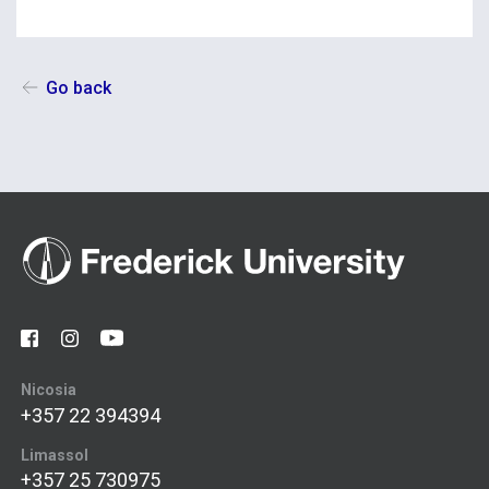
Go back
Nicosia
+357 22 394394
Limassol
+357 25 730975