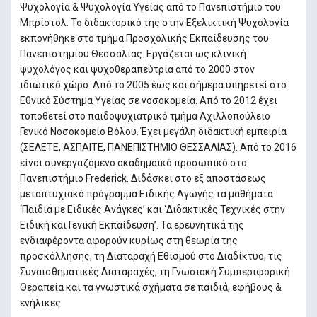
Ψυχολογία & Ψυχολογία Υγείας από το Πανεπιστήμιο του
Μπρίστολ. Το διδακτορικό της στην Εξελικτική Ψυχολογία
εκπονήθηκε στο τμήμα Προσχολικής Εκπαίδευσης του
Πανεπιστημίου Θεσσαλίας. Εργάζεται ως κλινική
ψυχολόγος και ψυχοθεραπεύτρια από το 2000 στον
ιδιωτικό χώρο. Από το 2005 έως και σήμερα υπηρετεί στο
Εθνικό Σύστημα Υγείας σε νοσοκομεία. Από το 2012 έχει
τοποθετεί στο παιδοψυχιατρικό τμήμα Αχιλλοπούλειο
Γενικό Νοσοκομείο Βόλου. Έχει μεγάλη διδακτική εμπειρία
(ΣΕΛΕΤΕ, ΑΣΠΑΙΤΕ, ΠΑΝΕΠΙΣΤΗΜΙΟ ΘΕΣΣΑΛΙΑΣ). Από το 2016
είναι συνεργαζόμενο ακαδημαϊκό προσωπικό στο
Πανεπιστήμιο Frederick. Διδάσκει στο εξ αποστάσεως
μεταπτυχιακό πρόγραμμα Ειδικής Αγωγής τα μαθήματα
‘Παιδιά με Ειδικές Ανάγκες’ και ‘Διδακτικές Τεχνικές στην
Ειδική και Γενική Εκπαίδευση’. Τα ερευνητικά της
ενδιαφέροντα αφορούν κυρίως στη θεωρία της
προσκόλλησης, τη Διαταραχή Εθισμού στο Διαδίκτυο, τις
Συναισθηματικές Διαταραχές, τη Γνωσιακή Συμπεριφορική
Θεραπεία και τα γνωστικά σχήματα σε παιδιά, εφήβους &
ενήλικες.