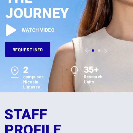
JOURNEY
WATCH VIDEO
REQUEST INFO
2
35+
campuses
Research
Nicosia
Units
Limassol
STAFF
PROFILE