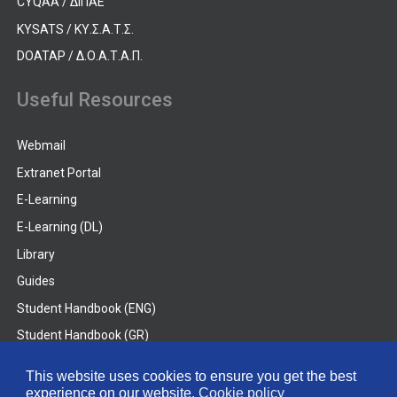
CYQAA / ΔΙΠΑΕ
KYSATS / ΚΥ.Σ.Α.Τ.Σ.
DOATAP / Δ.Ο.Α.Τ.Α.Π.
Useful Resources
Webmail
Extranet Portal
E-Learning
E-Learning (DL)
Library
Guides
Student Handbook (ENG)
Student Handbook (GR)
Student Handbook (DL)
This website uses cookies to ensure you get the best
experience on our website.
Cookie policy