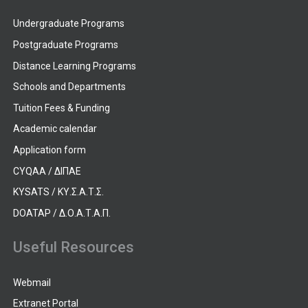
Undergraduate Programs
Postgraduate Programs
Distance Learning Programs
Schools and Departments
Tuition Fees & Funding
Academic calendar
Application form
CYQAA / ΔΙΠΑΕ
KYSATS / ΚΥ.Σ.Α.Τ.Σ.
DOATAP / Δ.Ο.Α.Τ.Α.Π.
Useful Resources
Webmail
Extranet Portal