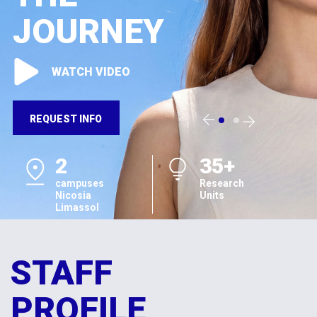
JOURNEY
WATCH VIDEO
REQUEST INFO
2
35+
campuses
Research
Nicosia
Units
Limassol
STAFF
PROFILE