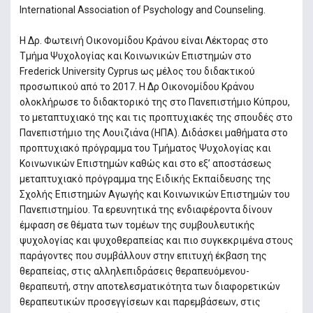
International Association of Psychology and Counseling.
Η Δρ. Φωτεινή Οικονομίδου Κράνου είναι Λέκτορας στο
Τμήμα Ψυχολογίας και Κοινωνικών Επιστημών στο
Frederick University Cyprus ως μέλος του διδακτικού
προσωπικού από το 2017. Η Δρ Οικονομίδου Κράνου
ολοκλήρωσε το διδακτορικό της στο Πανεπιστήμιο Κύπρου,
το μεταπτυχιακό της και τις προπτυχιακές της σπουδές στο
Πανεπιστήμιο της Λουιζιάνα (ΗΠΑ). Διδάσκει μαθήματα στο
προπτυχιακό πρόγραμμα του Τμήματος Ψυχολογίας και
Κοινωνικών Επιστημών καθώς και στο εξ’ αποστάσεως
μεταπτυχιακό πρόγραμμα της Ειδικής Εκπαίδευσης της
Σχολής Επιστημών Αγωγής και Κοινωνικών Επιστημών του
Πανεπιστημίου. Τα ερευνητικά της ενδιαφέροντα δίνουν
έμφαση σε θέματα των τομέων της συμβουλευτικής
ψυχολογίας και ψυχοθεραπείας και πιο συγκεκριμένα στους
παράγοντες που συμβάλλουν στην επιτυχή έκβαση της
θεραπείας, στις αλληλεπιδράσεις θεραπευόμενου-
θεραπευτή, στην αποτελεσματικότητα των διαφορετικών
θεραπευτικών προσεγγίσεων και παρεμβάσεων, στις