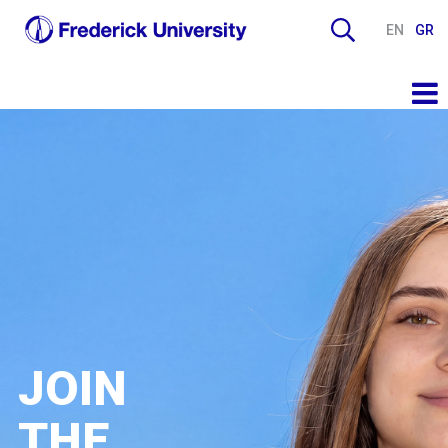
EN
GR
JOIN
THE