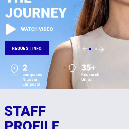
JOURNEY
WATCH VIDEO
REQUEST INFO
2
35+
campuses
Research
Nicosia
Units
Limassol
STAFF
PROFILE