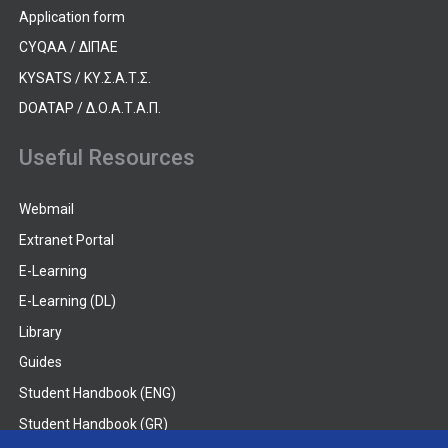
Application form
CYQAA / ΔΙΠΑΕ
KYSATS / ΚΥ.Σ.Α.Τ.Σ.
DOATAP / Δ.Ο.Α.Τ.Α.Π.
Useful Resources
Webmail
Extranet Portal
E-Learning
E-Learning (DL)
Library
Guides
Student Handbook (ENG)
Student Handbook (GR)