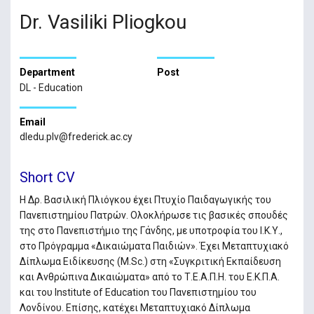
Dr. Vasiliki Pliogkou
Department
Post
DL - Education
Email
dledu.plv@frederick.ac.cy
Short CV
Η Δρ. Βασιλική Πλιόγκου έχει Πτυχίο Παιδαγωγικής του
Πανεπιστημίου Πατρών. Ολοκλήρωσε τις βασικές σπουδές
της στο Πανεπιστήμιο της Γάνδης, με υποτροφία του Ι.Κ.Υ.,
στο Πρόγραμμα «Δικαιώματα Παιδιών». Έχει Μεταπτυχιακό
Δίπλωμα Ειδίκευσης (M.Sc.) στη «Συγκριτική Εκπαίδευση
και Ανθρώπινα Δικαιώματα» από το Τ.Ε.Α.Π.Η. του Ε.Κ.Π.Α.
και του Institute of Education του Πανεπιστημίου του
Λονδίνου. Επίσης, κατέχει Μεταπτυχιακό Δίπλωμα