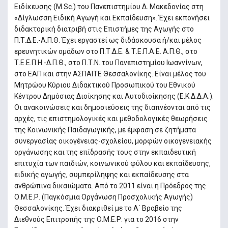
Ειδίκευσης (M.Sc.) του Πανεπιστημίου Δ. Μακεδονίας στη
«Δίγλωσση Ειδική Αγωγή και Εκπαίδευση». Έχει εκπονήσει
διδακτορική διατριβή στις Επιστήμες της Αγωγής στο
Π.Τ.Δ.Ε.-Α.Π.Θ. Έχει εργαστεί ως διδάσκουσα ή/και μέλος
ερευνητικών ομάδων στο Π.Τ.Δ.Ε. & Τ.Ε.Π.Α.Ε. Α.Π.Θ., στο
Τ.Ε.Ε.Π.Η.-Δ.Π.Θ., στο Π.Τ.Ν. του Πανεπιστημίου Ιωαννίνων,
στο ΕΑΠ και στην ΑΣΠΑΙΤΕ Θεσσαλονίκης. Είναι μέλος του
Μητρώου Κύριου Διδακτικού Προσωπικού του Εθνικού
Κέντρου Δημόσιας Διοίκησης και Αυτοδιοίκησης (Ε.Κ.Δ.Δ.Α.).
Οι ανακοινώσεις και δημοσιεύσεις της διαπνέονται από τις
αρχές, τις επιστημολογικές και μεθοδολογικές θεωρήσεις
της Κοινωνικής Παιδαγωγικής, με έμφαση σε ζητήματα
συνεργασίας οικογένειας-σχολείου, μορφών οικογενειακής
οργάνωσης και της επίδρασής τους στην εκπαιδευτική
επιτυχία των παιδιών, κοινωνικού φύλου και εκπαίδευσης,
ειδικής αγωγής, συμπερίληψης και εκπαίδευσης στα
ανθρώπινα δικαιώματα. Από το 2011 είναι η Πρόεδρος της
Ο.Μ.Ε.Ρ. (Παγκόσμια Οργάνωση Προσχολικής Αγωγής)
Θεσσαλονίκης. Έχει διακριθεί με το Α΄ Βραβείο της
Διεθνούς Επιτροπής της Ο.Μ.Ε.Ρ. για το 2016 στην