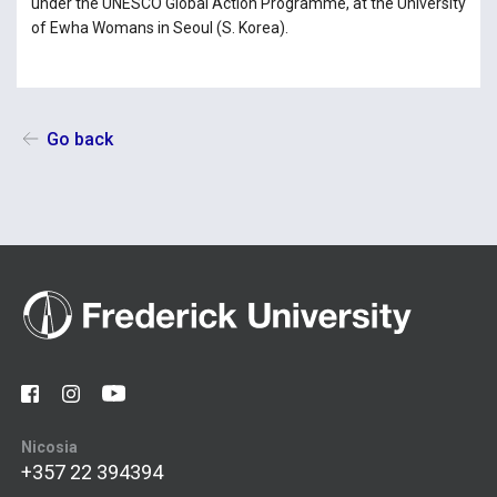
under the UNESCO Global Action Programme, at the University
of Ewha Womans in Seoul (S. Korea).
Go back
Nicosia
+357 22 394394