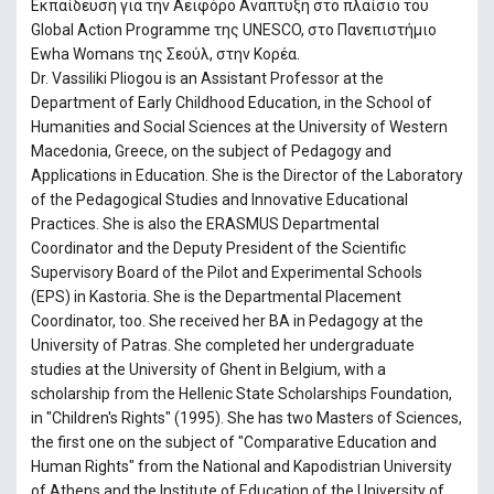
Εκπαίδευση για την Αειφόρο Ανάπτυξη στο πλαίσιο του
Global Action Programme της UNESCO, στο Πανεπιστήμιο
Ewha Womans της Σεούλ, στην Κορέα.
Dr. Vassiliki Pliogou is an Assistant Professor at the
Department of Early Childhood Education, in the School of
Humanities and Social Sciences at the University of Western
Macedonia, Greece, on the subject of Pedagogy and
Applications in Education. She is the Director of the Laboratory
of the Pedagogical Studies and Innovative Educational
Practices. She is also the ERASMUS Departmental
Coordinator and the Deputy President of the Scientific
Supervisory Board of the Pilot and Experimental Schools
(EPS) in Kastoria. She is the Departmental Placement
Coordinator, too. She received her BA in Pedagogy at the
University of Patras. She completed her undergraduate
studies at the University of Ghent in Belgium, with a
scholarship from the Hellenic State Scholarships Foundation,
in "Children's Rights" (1995). She has two Masters of Sciences,
the first one on the subject of "Comparative Education and
Human Rights" from the National and Kapodistrian University
of Athens and the Institute of Education of the University of