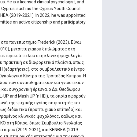
s. He is a licensed clinical psychologist, and
 Cyprus, such as the Cyprus Youth Council
THEA (2019-2021). In 2022, he was appointed
ttee on active citizenship and participatory
το πανεπιστήμιο Frederick (2023). Είναι
2010), μεταπτυχιακού διπλώματος στη
δακτορικού τίτλου στη κλινική ψυχολογία
ου πρακτική σε διαφορετικά πλαίσια, όπως
Η (εξαρτήσεις), στο συμβουλευτικό κέντρο
 Ογκολογικό Κέντρο της Τράπεζας Κύπρου. Η
ρόλου των συναισθηματικών και γνωστικών
ή και συγχρονική έρευνα, ο Δρ. Θεοδώρου
-UP and Mash UP ‘n HEI), τα οποία αφορούν
ωγή της ψυχικής υγείας σε φοιτητές και
 ως διδακτικό (προπτυχιακό επίπεδο) και
γραμένος κλινικός ψυχολόγος, καθώς και
ΚΟ στη Κύπρο, όπως Συμβούλιο Νεολαίας
τισμού (2019-2021), και ΚΕΝΘΕΑ (2019-
ης επιστημονικής επιτροπής για την ενεργό