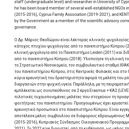
staff (undergraduate level) and researcher in University of Cypru
he has been board member of several well-established NGOs in
(2015-2016), Cyprus Family Association (2019-2021), and KEN
by the Government as a member of the scientific advisory commi
governance.
Ο Δρ. Μάριος Θεοδώρου είναι λέκτορας κλινικής ψυχολογίας σ
κάτοχος πτυχίου ψυχολογίας από το πανεπιστήμιο Κύπρου (
κλινική ψυχολογία από το Πανεπιστήμιο Leiden (2011) και δι
από το πανεπιστήμιο Κύπρου (2018). Υλοποίησε τη κλινική τ
το Στρατιωτικό Νοσοκομείο, τον συμβουλευτικό σταθμό ΙΘΑΚ
του πανεπιστημίου Κύπρου, στις Κεντρικές Φυλακές και στο
κύρια ερευνητική του δραστηριότητα αφορά τη μελέτη του 
διεργασιών στην ψυχική υγεία. Παράλληλα, με τη πειραματικ
εμπλέκεται ως συνυπεύθυνος σε 2 έργα Erasmus + KA2 (LEVEL
πιλοτικές τυχαιοποιημένες μελέτες που στοχεύουν τη προαγ
φοιτήτριες του πανεπιστημίου. Προηγουμένως έχει εργαστεί
ερευνητικό προσωπικό στο πανεπιστήμιο Κύπρου. Είναι εγγε
αποτέλεσε μέλος συμβουλίου σε διάφορους εδραιωμένους Μ
(2015-2016), Κυπριακός Σύνδεσμος Οικογενειακού Προγραμμα
2021). Το 2022 είχε διοριστεί, από τη κυβέρνηση, ως μέλος τ