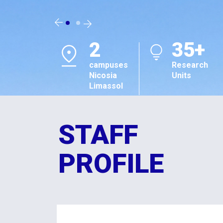
2
35+
campuses
Research
Nicosia
Units
Limassol
STAFF
PROFILE