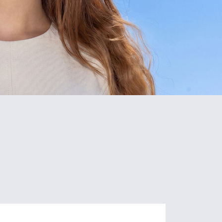
5
80+
Schools
Programs
of Study