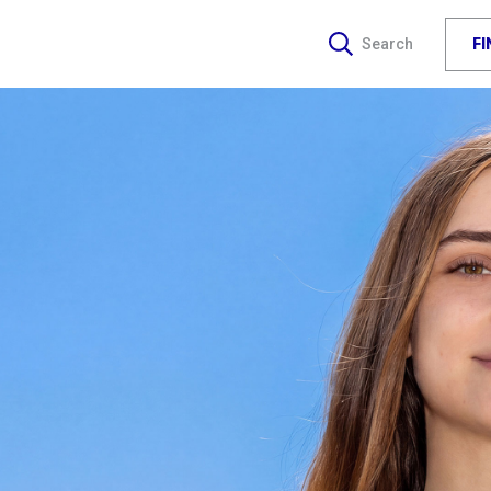
F
Search