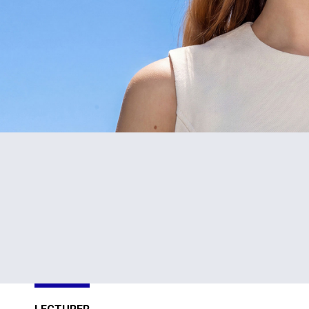
#1
TOP
in Cyprus
301-400
Sustainability
Sustainability
Impact
Impact
Ratings 2026
Ratings 2026