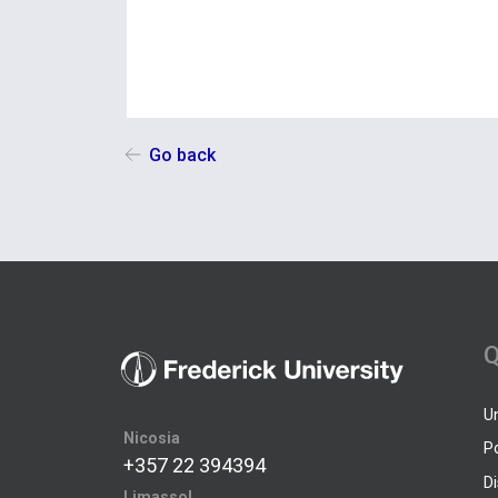
Go back
Q
U
Nicosia
P
+357 22 394394
D
Limassol