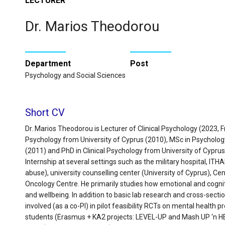
LECTURER
Dr. Marios Theodorou
Department
Post
Psychology and Social Sciences
Short CV
Dr. Marios Theodorou is Lecturer of Clinical Psychology (2023, Fr
Psychology from University of Cyprus (2010), MSc in Psychology 
(2011) and PhD in Clinical Psychology from University of Cypru
Internship at several settings such as the military hospital, I
abuse), university counselling center (University of Cyprus), Cen
Oncology Centre. He primarily studies how emotional and cognit
and wellbeing. In addition to basic lab research and cross-sectio
involved (as a co-PI) in pilot feasibility RCTs on mental health
students (Erasmus + KA2 projects: LEVEL-UP and Mash UP ‘n HEI