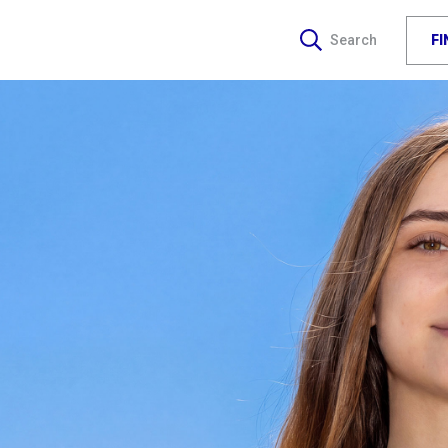
F
Search