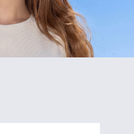
5
80+
Schools
Programs
of Study