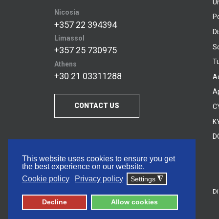
U
Nicosia
P
+357 22 394394
D
Limassol
S
+357 25 730975
Tu
Athens
+30 21 03311288
A
A
CONTACT US
C
KY
D
This website uses cookies to ensure you get
the best experience on our website.
Cookie policy
Privacy policy
Settings
◮
Di
© 2026 Frederick University
Decline
Allow cookies