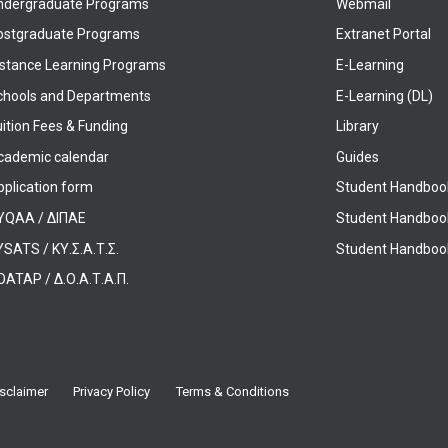
ndergraduate Programs
Webmail
ostgraduate Programs
Extranet Portal
istance Learning Programs
E-Learning
chools and Departments
E-Learning (DL)
ition Fees & Funding
Library
cademic calendar
Guides
pplication form
Student Handboo
YQAA / ΔΙΠΑΕ
Student Handboo
SATS / ΚΥ.Σ.Α.Τ.Σ.
Student Handbook
OATAP / Δ.Ο.Α.Τ.Α.Π.
sclaimer
Privacy Policy
Terms & Conditions