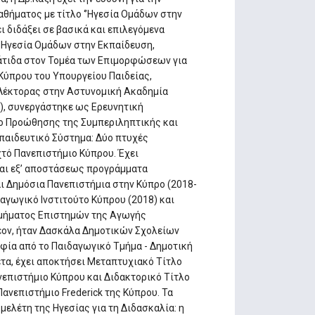
θήματος με τίτλο ‘’Ηγεσία Ομάδων στην
ι διδάξει σε βασικά και επιλεγόμενα
 Ηγεσία Ομάδων στην Εκπαίδευση,
γάτιδα στον Τομέα των Επιμορφώσεων για
Κύπρου του Υπουργείου Παιδείας,
 Λέκτορας στην Αστυνομική Ακαδημία
), συνεργάστηκε ως Ερευνητική
σιο Προώθησης της Συμπεριληπτικής και
παιδευτικό Σύστημα: Δύο πτυχές
χτό Πανεπιστήμιο Κύπρου. Έχει
και εξ’ αποστάσεως προγράμματα
αι Δημόσια Πανεπιστήμια στην Κύπρο (2018-
αγωγικό Ινστιτούτο Κύπρου (2018) και
Τμήματος Επιστημών της Αγωγής
λέον, ήταν Δασκάλα Δημοτικών Σχολείων
οφία από το Παιδαγωγικό Τμήμα - Δημοτική
τα, έχει αποκτήσει Μεταπτυχιακό Τίτλο
νεπιστήμιο Κύπρου και Διδακτορικό Τίτλο
Πανεπιστήμιο Frederick της Κύπρου. Τα
μελέτη της Ηγεσίας για τη Διδασκαλία: η