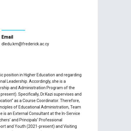
Email
dledu.km@frederick.ac.cy
c position in Higher Education and regarding
onal Leadership. Accordingly, she is a
ership and Administration Program of the
resent). Specifically, Dr.Kazi supervises and
cation’’ as a Course Coordinator. Therefore,
inciples of Educational Administration, Team
e is an External Consultant at the In-Service
hers’ and Principals’ Professional
ort and Youth (2021-present) and Visiting