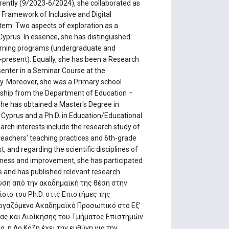
rently (9/2023-6/2024), she collaborated as
e Framework of Inclusive and Digital
tem: Two aspects of exploration as a
Cyprus. In essence, she has distinguished
earning programs (undergraduate and
8-present). Equally, she has been a Research
senter in a Seminar Course at the
ty. Moreover, she was a Primary school
wship from the Department of Education –
she has obtained a Master's Degree in
 Cyprus and a Ph.D. in Education/Educational
arch interests include the research study of
 teachers' teaching practices and 6th-grade
 and regarding the scientific disciplines of
eness and improvement, she has participated
es and has published relevant research
ευση από την ακαδημαϊκή της θέση στην
σιο του Ph.D. στις Επιστήμες της
νεργαζόμενο Ακαδημαϊκό Προσωπικό στο Εξ’
ς και Διοίκησης του Τμήματος Επιστημών
, η Δρ.Κάζη έχει την ευθύνη για την