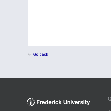
Go back
Q