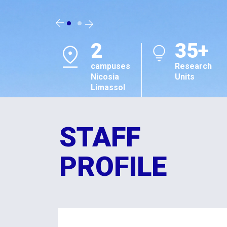
2
35+
campuses
Research
Nicosia
Units
Limassol
STAFF
PROFILE