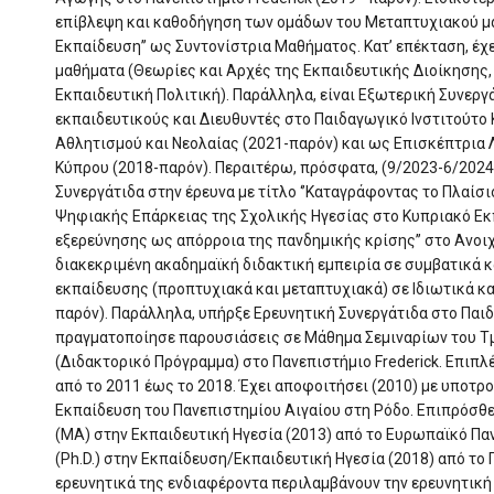
επίβλεψη και καθοδήγηση των ομάδων του Μεταπτυχιακού μα
Εκπαίδευση’’ ως Συντονίστρια Μαθήματος. Κατ’ επέκταση, έχε
μαθήματα (Θεωρίες και Αρχές της Εκπαιδευτικής Διοίκησης,
Εκπαιδευτική Πολιτική). Παράλληλα, είναι Εξωτερική Συνερ
εκπαιδευτικούς και Διευθυντές στο Παιδαγωγικό Ινστιτούτο 
Αθλητισμού και Νεολαίας (2021-παρόν) και ως Επισκέπτρια
Κύπρου (2018-παρόν). Περαιτέρω, πρόσφατα, (9/2023-6/2024
Συνεργάτιδα στην έρευνα με τίτλο ‘’Καταγράφοντας το Πλαί
Ψηφιακής Επάρκειας της Σχολικής Ηγεσίας στο Κυπριακό Εκ
εξερεύνησης ως απόρροια της πανδημικής κρίσης’’ στο Ανοι
διακεκριμένη ακαδημαϊκή διδακτική εμπειρία σε συμβατικά 
εκπαίδευσης (προπτυχιακά και μεταπτυχιακά) σε Ιδιωτικά κ
παρόν). Παράλληλα, υπήρξε Ερευνητική Συνεργάτιδα στο Παιδ
πραγματοποίησε παρουσιάσεις σε Μάθημα Σεμιναρίων του 
(Διδακτορικό Πρόγραμμα) στο Πανεπιστήμιο Frederick. Επιπ
από το 2011 έως το 2018. Έχει αποφοιτήσει (2010) με υποτρ
Εκπαίδευση του Πανεπιστημίου Αιγαίου στη Ρόδο. Επιπρόσθε
(ΜΑ) στην Εκπαιδευτική Ηγεσία (2013) από το Ευρωπαϊκό Πα
(Ph.D.) στην Εκπαίδευση/Εκπαιδευτική Ηγεσία (2018) από το 
ερευνητικά της ενδιαφέροντα περιλαμβάνουν την ερευνητική 