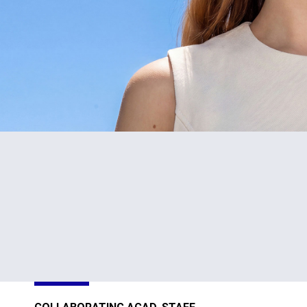
#1
TOP
in Cyprus
301-400
Sustainability
Sustainability
Impact
Impact
Ratings 2026
Ratings 2026