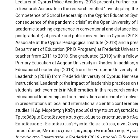
Lecturer at Cyprus Police Academy (2018-present). Further, cur
a Research Associate in the research entitled ‘’Investigating th
Competence of School Leadership in the Cypriot Education Sys
consequence of the pandemic crisis’’ at the Open University of 
academic teaching experience in conventional and distance l
postgraduate) at private and public universities in Cyprus (201
Associate at the Cyprus Pedagogical Institute (2018) and a pre
Department of Education (Ph.D. Program) at Frederick Universi
teacher from 2011 to 2018. She graduated (2010) with a fello
Primary Education at Aegean University in Rhodes. In addition, 
Educational Leadership (2013) from the European University of
Leadership (2018) from Frederick University of Cyprus. Her rese
Instructional Leadership: the impact of leadership practices on
students' achievements in Mathematics. In this research context,
educational leadership and administration and school effectiv
in presentations at local and international scientific conferenc
studies. Η Δρ. Μαριάντρη Κάζη προωθεί την ποιοτική εκπαίδ
Τριτοβάθμια Εκπαίδευση και σχετικά με το επιστημονικό πλαί
Εκπαίδευσης - Εκπαιδευτική Ηγεσία. Ως εκ τούτου, είναι Συ
αποστάσεως Μεταπτυχιακό Πρόγραμμα Εκπαιδευτικής Ηγεσία
Αγωγής στο Πανεπιστήμιο Frederick (2019 - παρόν). Ειδικότερα