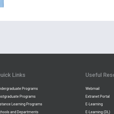
uick Links
Useful Res
ndergraduate Programs
Webmail
ostgraduate Programs
Extranet Portal
istance Learning Programs
E-Learning
chools and Departments
E-Learning (DL)