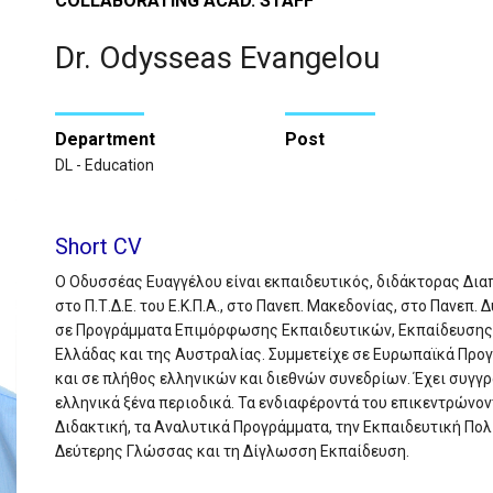
COLLABORATING ACAD. STAFF
Dr. Odysseas Evangelou
Department
Post
DL - Education
Short CV
Ο Οδυσσέας Ευαγγέλου είναι εκπαιδευτικός, διδάκτορας Διαπ
στο Π.Τ.Δ.Ε. του Ε.Κ.Π.Α., στο Πανεπ. Μακεδονίας, στο Πανεπ. 
σε Προγράμματα Επιμόρφωσης Εκπαιδευτικών, Εκπαίδευσης 
Ελλάδας και της Αυστραλίας. Συμμετείχε σε Ευρωπαϊκά Προγρ
και σε πλήθος ελληνικών και διεθνών συνεδρίων. Έχει συγγρ
ελληνικά ξένα περιοδικά. Τα ενδιαφέροντά του επικεντρώνον
Διδακτική, τα Αναλυτικά Προγράμματα, την Εκπαιδευτική Πολ
Δεύτερης Γλώσσας και τη Δίγλωσση Εκπαίδευση.