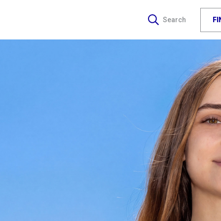
F
Search