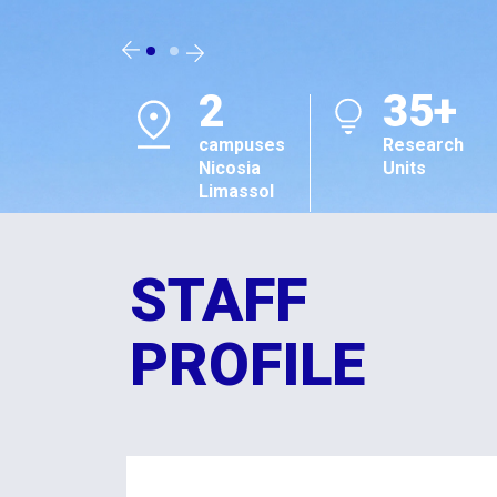
2
35+
campuses
Research
Nicosia
Units
Limassol
STAFF
PROFILE