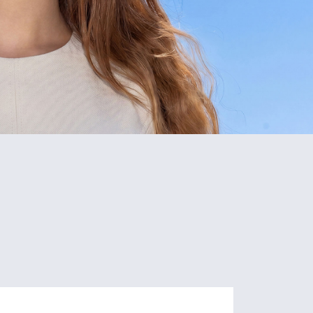
5
80+
Schools
Programs
of Study