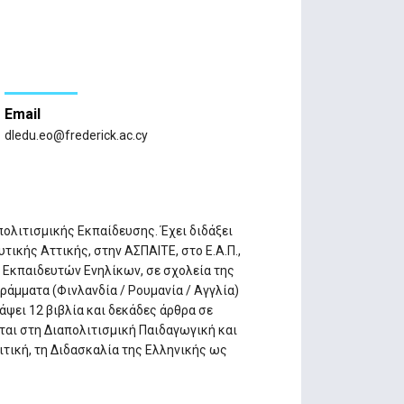
Email
dledu.eo@frederick.ac.cy
ολιτισμικής Εκπαίδευσης. Έχει διδάξει
Δυτικής Αττικής, στην ΑΣΠΑΙΤΕ, στο E.A.Π.,
Εκπαιδευτών Ενηλίκων, σε σχολεία της
άμματα (Φινλανδία / Ρουμανία / Αγγλία)
άψει 12 βιβλία και δεκάδες άρθρα σε
ται στη Διαπολιτισμική Παιδαγωγική και
ιτική, τη Διδασκαλία της Ελληνικής ως