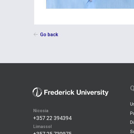
Go back
Q
U
Nicosia
P
+357 22 394394
D
Limassol
S
+357 25 730975