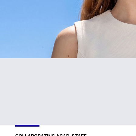
#1
TOP
in Cyprus
301-400
Sustainability
Sustainability
Impact
Impact
Ratings 2026
Ratings 2026