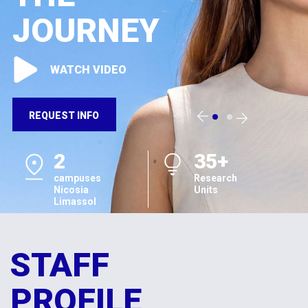
JOURNEY
WATCH VIDEO
REQUEST INFO
2
35+
campuses
Research
Nicosia
Units
Limassol
STAFF
PROFILE