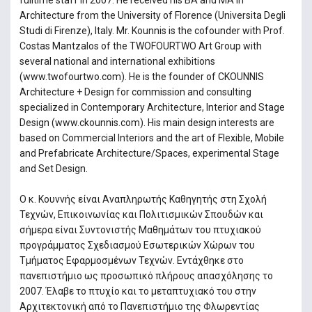
fulltime staff in 2007. He received his BA and MA in
Architecture from the University of Florence (Universita Degli
Studi di Firenze), Italy. Mr. Kounnis is the cofounder with Prof.
Costas Mantzalos of the TWOFOURTWO Art Group with
several national and international exhibitions
(www.twofourtwo.com). He is the founder of CKOUNNIS
Architecture + Design for commission and consulting
specialized in Contemporary Architecture, Interior and Stage
Design (www.ckounnis.com). His main design interests are
based on Commercial Interiors and the art of Flexible, Mobile
and Prefabricate Architecture/Spaces, experimental Stage
and Set Design.
Ο κ. Κουννής είναι Αναπληρωτής Καθηγητής στη Σχολή
Τεχνών, Επικοινωνίας και Πολιτισμικών Σπουδών και
σήμερα είναι Συντονιστής Μαθημάτων του πτυχιακού
προγράμματος Σχεδιασμού Εσωτερικών Χώρων του
Τμήματος Εφαρμοσμένων Τεχνών. Εντάχθηκε στο
πανεπιστήμιο ως προσωπικό πλήρους απασχόλησης το
2007. Έλαβε το πτυχίο και το μεταπτυχιακό του στην
Αρχιτεκτονική από το Πανεπιστήμιο της Φλωρεντίας