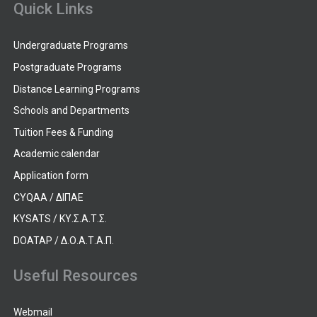
Quick Links
Undergraduate Programs
Postgraduate Programs
Distance Learning Programs
Schools and Departments
Tuition Fees & Funding
Academic calendar
Application form
CYQAA / ΔΙΠΑΕ
KYSATS / ΚΥ.Σ.Α.Τ.Σ.
DOATAP / Δ.Ο.Α.Τ.Α.Π.
Useful Resources
Webmail