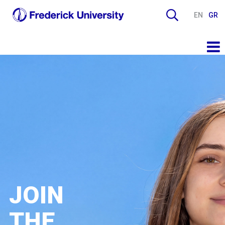
EN
GR
JOIN
THE