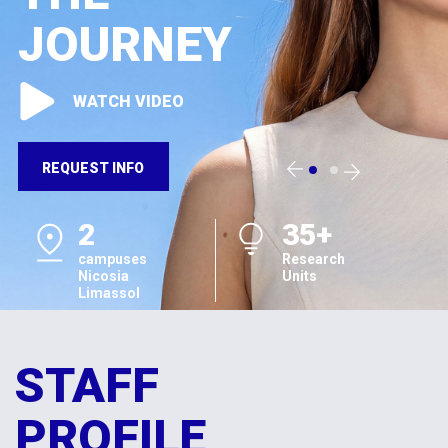
JOURNEY
WATCH VIDEO
REQUEST INFO
2
35+
campuses
Research
Nicosia
Units
Limassol
STAFF
PROFILE