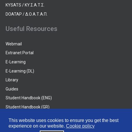
KYSATS / ΚΥ.Σ.Α.Τ.Σ.
DOATAP / Δ.Ο.Α.Τ.Α.Π.
Useful Resources
Webmail
Extranet Portal
E-Learning
E-Learning (DL)
Library
Guides
Student Handbook (ENG)
Student Handbook (GR)
Student Handbook (DL)
This website uses cookies to ensure you get the best
experience on our website.
Cookie policy
© 2026 Frederick University