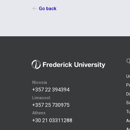
Go back
Q
U
Nicosia
P
+357 22 394394
D
Limassol
S
+357 25 730975
Tu
Athens
+30 21 03311288
A
A