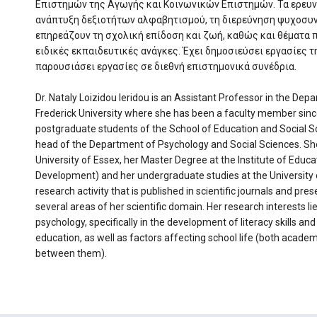
Επιστημών της Αγωγής και Κοινωνικών Επιστημών. Τα ερευν
ανάπτυξη δεξιοτήτων αλφαβητισμού, τη διερεύνηση ψυχοσ
επηρεάζουν τη σχολική επίδοση και ζωή, καθώς και θέματα
ειδικές εκπαιδευτικές ανάγκες. Έχει δημοσιεύσει εργασίες τ
παρουσιάσει εργασίες σε διεθνή επιστημονικά συνέδρια.
Dr. Nataly Loizidou Ieridou is an Assistant Professor in the De
Frederick University where she has been a faculty member sin
postgraduate students of the School of Education and Social S
head of the Department of Psychology and Social Sciences. She
University of Essex, her Master Degree at the Institute of Educa
Development) and her undergraduate studies at the University 
research activity that is published in scientific journals and pre
several areas of her scientific domain. Her research interests l
psychology, specifically in the development of literacy skills an
education, as well as factors affecting school life (both acade
between them).