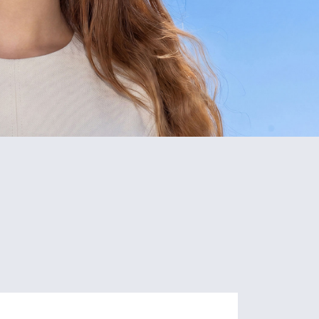
5
80+
Schools
Programs
of Study