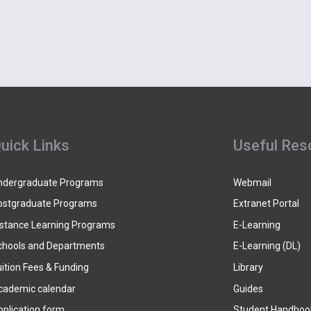
uick Links
Useful Res
ndergraduate Programs
Webmail
ostgraduate Programs
Extranet Portal
istance Learning Programs
E-Learning
chools and Departments
E-Learning (DL)
ition Fees & Funding
Library
cademic calendar
Guides
pplication form
Student Handboo