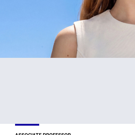
#1
TOP
in Cyprus
301-400
Sustainability
Sustainability
Impact
Impact
Ratings 2026
Ratings 2026