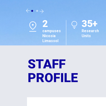
2
35+
campuses
Research
Nicosia
Units
Limassol
STAFF
PROFILE