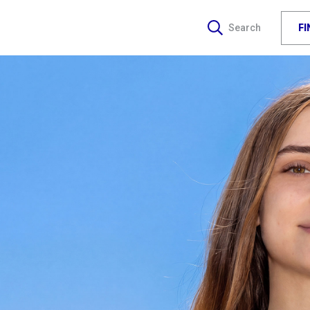
F
Search