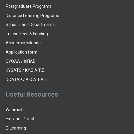
Postgraduate Programs
Distance Learning Programs
Schools and Departments
Tuition Fees & Funding
Academic calendar
Application form
CYQAA / ΔΙΠΑΕ
KYSATS / ΚΥ.Σ.Α.Τ.Σ.
DOATAP / Δ.Ο.Α.Τ.Α.Π.
Useful Resources
Webmail
Extranet Portal
E-Learning