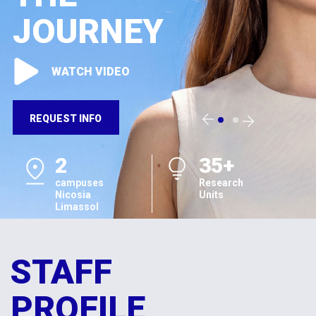
JOURNEY
WATCH VIDEO
REQUEST INFO
2
35+
campuses
Research
Nicosia
Units
Limassol
STAFF
PROFILE