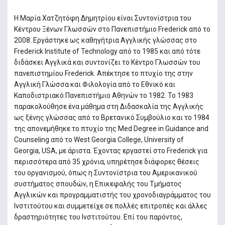
Η Μαρία Χατζητόφη Δημητρίου είναι Συντονίστρια του
Κέντρου Ξένων Γλωσσών στο Πανεπιστήμιο Frederick από το
2008. Εργάστηκε ως καθηγήτρια Αγγλικής γλώσσας στο
Frederick Institute of Technology από το 1985 και από τότε
διδάσκει Αγγλικά και συντονίζει το Κέντρο Γλωσσών του
πανεπιστημίου Frederick. Απέκτησε το πτυχίο της στην
Αγγλική Γλώσσα και Φιλολογία από το Εθνικό και
Καποδιστριακό Πανεπιστήμιο Αθηνών το 1982. Το 1983
παρακολούθησε ένα μάθημα στη Διδασκαλία της Αγγλικής
ως ξένης γλώσσας από το Βρετανικό Συμβούλιο και το 1984
της απονεμήθηκε το πτυχίο της Med Degree in Guidance and
Counseling από το West Georgia College, University of
Georgia, USA, με άριστα. Έχοντας εργαστεί στο Frederick για
περισσότερα από 35 χρόνια, υπηρέτησε διάφορες θέσεις
του οργανισμού, όπως η Συντονίστρια του Αμερικανικού
συστήματος σπουδών, η Επικεφαλής του Τμήματος
Αγγλικών και προγραμματιστής του χρονοδιαγράμματος του
Ινστιτούτου και συμμετείχε σε πολλές επιτροπές και άλλες
δραστηριότητες του Ινστιτούτου. Επί του παρόντος,