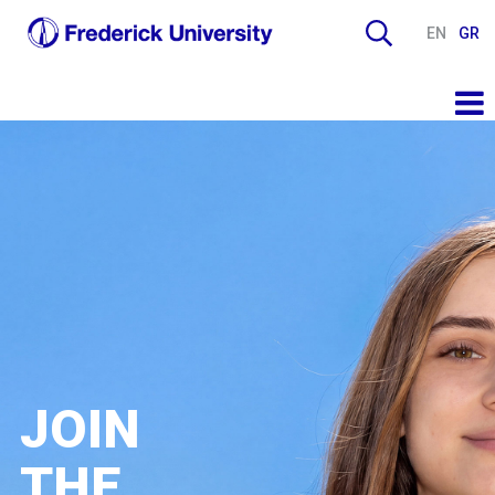
EN
GR
JOIN
THE