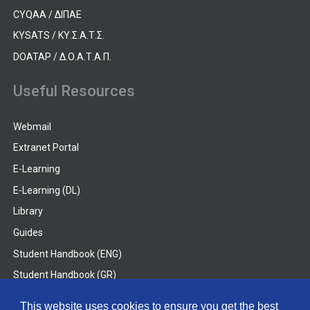
CYQAA / ΔΙΠΑΕ
KYSATS / ΚΥ.Σ.Α.Τ.Σ.
DOATAP / Δ.Ο.Α.Τ.Α.Π.
Useful Resources
Webmail
Extranet Portal
E-Learning
E-Learning (DL)
Library
Guides
Student Handbook (ENG)
Student Handbook (GR)
Student Handbook (DL)
This website uses cookies to ensure you get the best