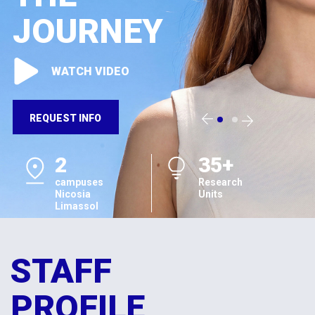
JOURNEY
WATCH VIDEO
REQUEST INFO
2
35+
campuses
Research
Nicosia
Units
Limassol
STAFF
PROFILE