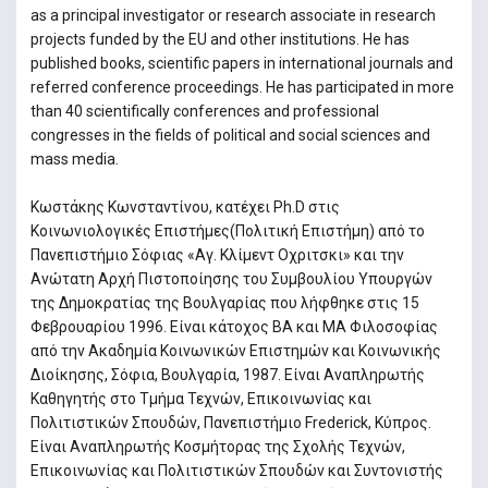
as a principal investigator or research associate in research
projects funded by the EU and other institutions. He has
published books, scientific papers in international journals and
referred conference proceedings. He has participated in more
than 40 scientifically conferences and professional
congresses in the fields of political and social sciences and
mass media.
Κωστάκης Κωνσταντίνου, κατέχει Ph.D στις
Κοινωνιολογικές Επιστήμες(Πολιτική Επιστήμη) από το
Πανεπιστήμιο Σόφιας «Αγ. Κλίμεντ Οχριτσκι» και την
Ανώτατη Αρχή Πιστοποίησης του Συμβουλίου Υπουργών
της Δημοκρατίας της Βουλγαρίας που λήφθηκε στις 15
Φεβρουαρίου 1996. Είναι κάτοχος ΒΑ και ΜΑ Φιλοσοφίας
από την Ακαδημία Κοινωνικών Επιστημών και Κοινωνικής
Διοίκησης, Σόφια, Βουλγαρία, 1987. Είναι Αναπληρωτής
Καθηγητής στο Τμήμα Τεχνών, Επικοινωνίας και
Πολιτιστικών Σπουδών, Πανεπιστήμιο Frederick, Κύπρος.
Είναι Αναπληρωτής Κοσμήτορας της Σχολής Τεχνών,
Επικοινωνίας και Πολιτιστικών Σπουδών και Συντονιστής