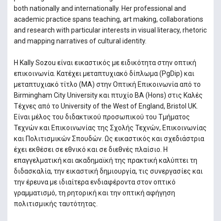
both nationally and internationally. Her professional and
academic practice spans teaching, art making, collaborations
and research with particular interests in visual literacy, rhetoric
and mapping narratives of cultural identity.
Η Kally Sozou είναι εικαστικός με ειδικότητα στην οπτική
επικοινωνία. Κατέχει μεταπτυχιακό δίπλωμα (PgDip) και
μεταπτυχιακό τίτλο (MA) στην Οπτική Επικοινωνία από το
Birmingham City University και πτυχίο BA (Hons) στις Καλές
Τέχνες από το University of the West of England, Bristol UK.
Eίναι μέλος του διδακτικού προσωπικού του Τμήματος
Τεχνών και Επικοινωνίας της Σχολής Τεχνών, Επικοινωνίας
και Πολιτισμικών Σπουδών. Ως εικαστικός και σχεδιάστρια
έχει εκθέσει σε εθνικό και σε διεθνές πλαίσιο. Η
επαγγελματική και ακαδημαϊκή της πρακτική καλύπτει τη
διδασκαλία, την εικαστική δημιουργία, τις συνεργασίες και
την έρευνα με ιδιαίτερα ενδιαφέροντα στον οπτικό
γραμματισμό, τη ρητορική και την οπτική αφήγηση
πολιτισμικής ταυτότητας.