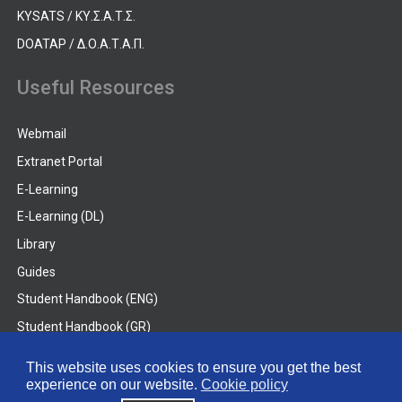
KYSATS / ΚΥ.Σ.Α.Τ.Σ.
DOATAP / Δ.Ο.Α.Τ.Α.Π.
Useful Resources
Webmail
Extranet Portal
E-Learning
E-Learning (DL)
Library
Guides
Student Handbook (ENG)
Student Handbook (GR)
Student Handbook (DL)
This website uses cookies to ensure you get the best
experience on our website.
Cookie policy