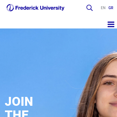
EN
GR
JOIN
THE