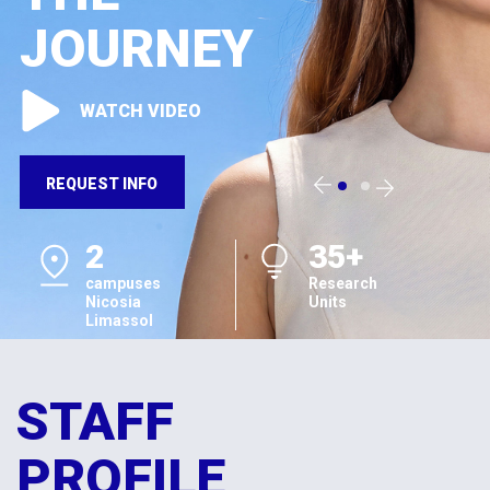
JOURNEY
WATCH VIDEO
REQUEST INFO
2
35+
campuses
Research
Nicosia
Units
Limassol
STAFF
PROFILE