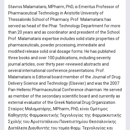
Stavros Malamataris, MPharm, PhD, is Emeritus Professor of
Pharmaceutical Technology in Aristotle University of
Thessaloniki School of Pharmacy. Prof. Malamataris has
served as head of the Phar. Technology Department for more
than 20 years and as coordinator and president of the School.
Prof. Malamataris expertise includes solid state properties of
pharmaceuticals, powder processing, immediate and
modified release solid oral dosage forms. He has published
three books and over 100 publications, including seventy
journal articles, over thirty peer-reviewed abstracts and
several international conference presentations. Prof.
Malamataris is Editorial board member of the Journal of Drug
Delivery Science and Technology (Elsevier) and was the 2007
Pan-Hellenic Pharmaceutical Conference chairman. He served
as member of the secondary scientific board and currently as
external evaluator of the Greek National Drug Organization.
Σταύρος Μαλαματάρης, MPharm, PhD, είναι Ομότιμος
Καθηγητής Φαρμακευτικής Τεχνολογίας της Φαρμακευτικής
Σχολής του Αριστοτέλειου Πανεπιστημίου Θεσσαλονίκης.
Διετέλεσε Διευθυντής του τομέα Φαρμ. Τεχνολογίας και