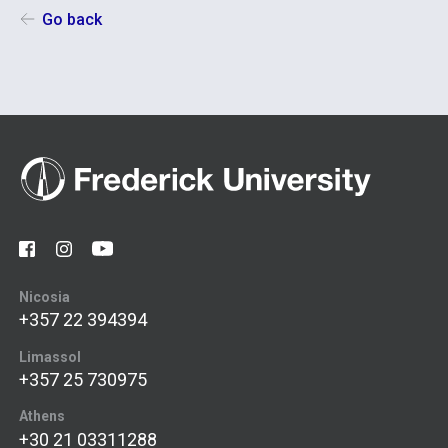
Go back
Nicosia
+357 22 394394
Limassol
+357 25 730975
Athens
+30 21 03311288