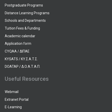
Postgraduate Programs
Distance Learning Programs
Schools and Departments
Tuition Fees & Funding
Academic calendar
Application form
CYQAA / ΔΙΠΑΕ
KYSATS / ΚΥ.Σ.Α.Τ.Σ.
DOATAP / Δ.Ο.Α.Τ.Α.Π.
Useful Resources
Webmail
Extranet Portal
E-Learning