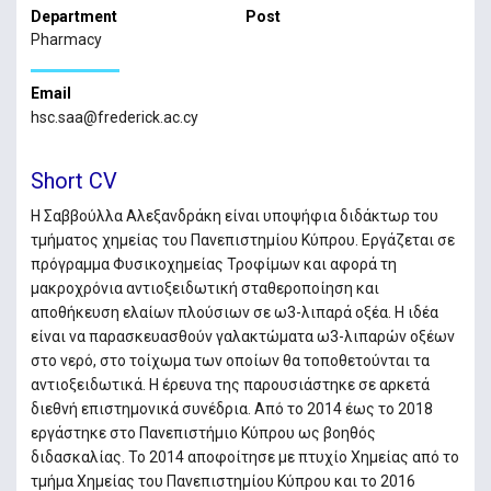
Department
Post
Pharmacy
Email
hsc.saa@frederick.ac.cy
Short CV
Η Σαββούλλα Αλεξανδράκη είναι υποψήφια διδάκτωρ του
τμήματος χημείας του Πανεπιστημίου Κύπρου. Εργάζεται σε
πρόγραμμα Φυσικοχημείας Τροφίμων και αφορά τη
μακροχρόνια αντιοξειδωτική σταθεροποίηση και
αποθήκευση ελαίων πλούσιων σε ω3-λιπαρά οξέα. Η ιδέα
είναι να παρασκευασθούν γαλακτώματα ω3-λιπαρών οξέων
στο νερό, στο τοίχωμα των οποίων θα τοποθετούνται τα
αντιοξειδωτικά. Η έρευνα της παρουσιάστηκε σε αρκετά
διεθνή επιστημονικά συνέδρια. Από το 2014 έως το 2018
εργάστηκε στο Πανεπιστήμιο Κύπρου ως βοηθός
διδασκαλίας. Το 2014 αποφοίτησε με πτυχίο Χημείας από το
τμήμα Χημείας του Πανεπιστημίου Κύπρου και το 2016