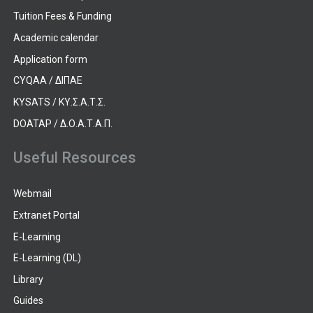
Tuition Fees & Funding
Academic calendar
Application form
CYQAA / ΔΙΠΑΕ
KYSATS / ΚΥ.Σ.Α.Τ.Σ.
DOATAP / Δ.Ο.Α.Τ.Α.Π.
Useful Resources
Webmail
Extranet Portal
E-Learning
E-Learning (DL)
Library
Guides