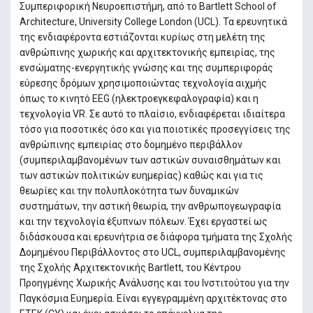
Συμπεριφορική Νευροεπιστήμη, από το Bartlett School of
Architecture, University College London (UCL). Τα ερευνητικά
της ενδιαφέροντα εστιάζονται κυρίως στη μελέτη της
ανθρώπινης χωρικής και αρχιτεκτονικής εμπειρίας, της
ενσώματης-ενεργητικής γνώσης και της συμπεριφοράς
εύρεσης δρόμων χρησιμοποιώντας τεχνολογία αιχμής
όπως το κινητό EEG (ηλεκτροεγκεφαλογραφία) και η
τεχνολογία VR. Σε αυτό το πλαίσιο, ενδιαφέρεται ιδιαίτερα
τόσο για ποσοτικές όσο και για ποιοτικές προσεγγίσεις της
ανθρώπινης εμπειρίας στο δομημένο περιβάλλον
(συμπεριλαμβανομένων των αστικών συναισθημάτων και
των αστικών πολιτικών ευημερίας) καθώς και για τις
θεωρίες και την πολυπλοκότητα των δυναμικών
συστημάτων, την αστική θεωρία, την ανθρωπογεωγραφία
και την τεχνολογία έξυπνων πόλεων. Έχει εργαστεί ως
διδάσκουσα και ερευνήτρια σε διάφορα τμήματα της Σχολής
Δομημένου Περιβάλλοντος στο UCL, συμπεριλαμβανομένης
της Σχολής Αρχιτεκτονικής Bartlett, του Κέντρου
Προηγμένης Χωρικής Ανάλυσης και του Ινστιτούτου για την
Παγκόσμια Ευημερία. Είναι εγγεγραμμένη αρχιτέκτονας στο