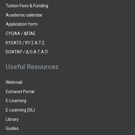
Tuition Fees & Funding
Academic calendar
Application form
CYQAA / ΔΙΠΑΕ
KYSATS / ΚΥ.Σ.Α.Τ.Σ.
DOATAP / Δ.Ο.Α.Τ.Α.Π.
Useful Resources
Webmail
Extranet Portal
E-Learning
E-Learning (DL)
Library
Guides