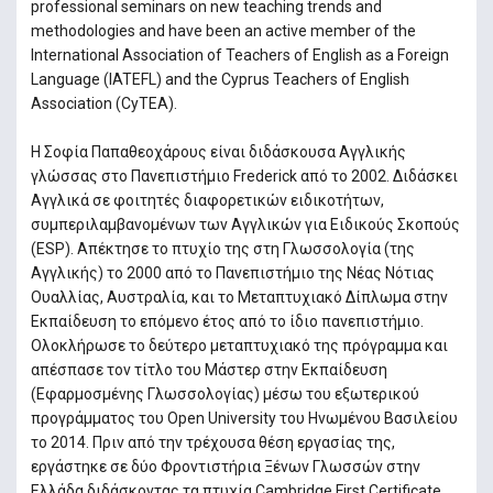
professional seminars on new teaching trends and
methodologies and have been an active member of the
International Association of Teachers of English as a Foreign
Language (IATEFL) and the Cyprus Teachers of English
Association (CyTEA).
Η Σοφία Παπαθεοχάρους είναι διδάσκουσα Αγγλικής
γλώσσας στο Πανεπιστήμιο Frederick από το 2002. Διδάσκει
Αγγλικά σε φοιτητές διαφορετικών ειδικοτήτων,
συμπεριλαμβανομένων των Αγγλικών για Ειδικούς Σκοπούς
(ESP). Απέκτησε το πτυχίο της στη Γλωσσολογία (της
Αγγλικής) το 2000 από το Πανεπιστήμιο της Νέας Νότιας
Ουαλλίας, Αυστραλία, και το Μεταπτυχιακό Δίπλωμα στην
Εκπαίδευση το επόμενο έτος από το ίδιο πανεπιστήμιο.
Ολοκλήρωσε το δεύτερο μεταπτυχιακό της πρόγραμμα και
απέσπασε τον τίτλο του Μάστερ στην Εκπαίδευση
(Εφαρμοσμένης Γλωσσολογίας) μέσω του εξωτερικού
προγράμματος του Open University του Ηνωμένου Βασιλείου
το 2014. Πριν από την τρέχουσα θέση εργασίας της,
εργάστηκε σε δύο Φροντιστήρια Ξένων Γλωσσών στην
Ελλάδα διδάσκοντας τα πτυχία Cambridge First Certificate