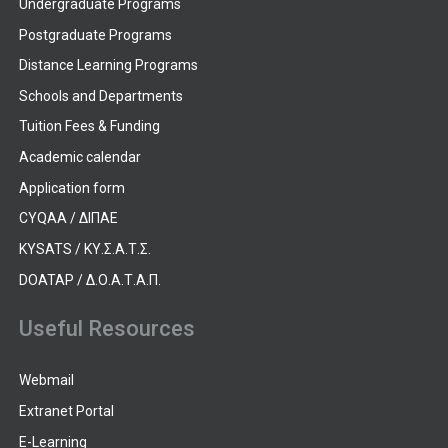
Undergraduate Programs
Postgraduate Programs
Distance Learning Programs
Schools and Departments
Tuition Fees & Funding
Academic calendar
Application form
CYQAA / ΔΙΠΑΕ
KYSATS / ΚΥ.Σ.Α.Τ.Σ.
DOATAP / Δ.Ο.Α.Τ.Α.Π.
Useful Resources
Webmail
Extranet Portal
E-Learning