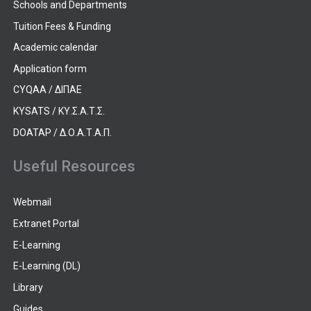
Schools and Departments
Tuition Fees & Funding
Academic calendar
Application form
CYQAA / ΔΙΠΑΕ
KYSATS / ΚΥ.Σ.Α.Τ.Σ.
DOATAP / Δ.Ο.Α.Τ.Α.Π.
Useful Resources
Webmail
Extranet Portal
E-Learning
E-Learning (DL)
Library
Guides