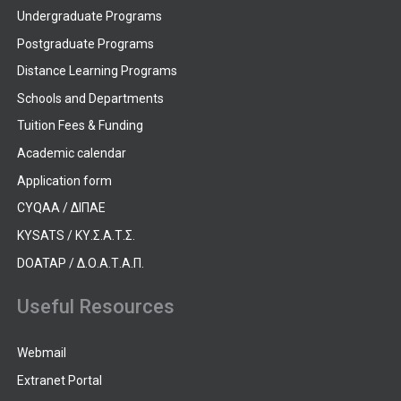
Undergraduate Programs
Postgraduate Programs
Distance Learning Programs
Schools and Departments
Tuition Fees & Funding
Academic calendar
Application form
CYQAA / ΔΙΠΑΕ
KYSATS / ΚΥ.Σ.Α.Τ.Σ.
DOATAP / Δ.Ο.Α.Τ.Α.Π.
Useful Resources
Webmail
Extranet Portal