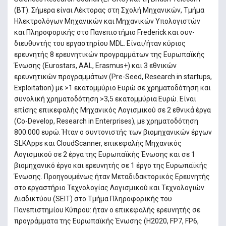
(BT). Σήμερα είναι Λέκτορας στη Σχολή Μηχανικών, Τμήμα
Ηλεκτρολόγων Μηχανικών και Μηχανικών Υπολογιστών
και Πληροφορικής στο Πανεπιστήμιο Frederick και συν-
διευθυντής του εργαστηρίου MDL. Είναι/ήταν κύριος
ερευνητής 8 ερευνητικών προγραμμάτων της Ευρωπαϊκής
Ένωσης (Eurostars, AAL, Erasmus+) και 3 εθνικών
ερευνητικών προγραμμάτων (Pre-Seed, Research in startups,
Exploitation) με >1 εκατομμύριο Ευρώ σε χρηματοδότηση και
συνολική χρηματοδότηση >3,5 εκατομμύρια Ευρώ. Είναι
επίσης επικεφαλής Μηχανικός Λογισμικού σε 2 εθνικά έργα
(Co-Develop, Research in Enterprises), με χρηματοδότηση
800.000 ευρώ. Ήταν ο συντονιστής των βιομηχανικών έργων
SLKApps και CloudScanner, επικεφαλής Μηχανικός
Λογισμικού σε 2 έργα της Ευρωπαϊκής Ένωσης και σε 1
βιομηχανικό έργο και ερευνητής σε 1 έργο της Ευρωπαϊκής
Ένωσης. Προηγουμένως ήταν Μεταδιδακτορικός Ερευνητής
στο εργαστήριο Τεχνολογίας Λογισμικού και Τεχνολογιών
Διαδικτύου (SEIT) στο Τμήμα Πληροφορικής του
Πανεπιστημίου Κύπρου: ήταν ο επικεφαλής ερευνητής σε
προγράμματα της Ευρωπαϊκής Ένωσης (H2020, FP7, FP6,