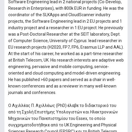
Software Engineering lead in 2 national projects (Co-Develop,
Research in Enterprises), with 800k EUR in funding. He was the
coordinator of the SLKApps and CloudScanner industry
projects, the Software Engineering lead in 2 EU projects and 1
industry project and a researcher in 1 EU project. He previously
was a Post-Doctoral Researcher at the SEIT laboratory, Dept.
of Computer Science, University of Cyprus: lead researcher in
EU research projects (H2020, FP7, FP6, Erasmus LLP and AAL).
At the start of his career, he worked as a part-time researcher
at British Telecom, UK. His research interests are adaptive web
engineering, pervasive and mobile computing, service-
oriented and cloud computing and model-driven engineering.
He has published >60 papers and served as a chair in well-
known conferences and as a reviewer in many well-known
journals and conferences.
Ο Αχιλλέας Π. Αχιλλέως (PhD) έλαβε το διδακτορικό του
από τη Σχολή Επιστήμης Υπολογιστών και Ηλεκτρονικών
Μηχανικών του Πανεπιστημίου του Essex, το οποίο
συγχρηματοδοτήθηκε από το UK Engineering and Physical
Sciences Research Council (EPSRC) και τη British Telecom