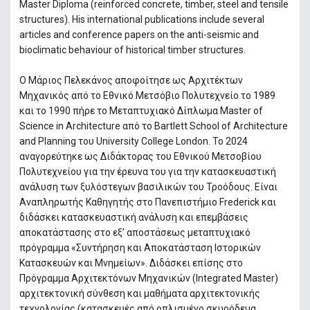
Master Diploma (reinforced concrete, timber, steel and tensile
structures). His international publications include several
articles and conference papers on the anti-seismic and
bioclimatic behaviour of historical timber structures.
Ο Μάριος Πελεκάνος αποφοίτησε ως Αρχιτέκτων
Μηχανικός από το Εθνικό Μετσόβιο Πολυτεχνείο το 1989
και το 1990 πήρε το Μεταπτυχιακό Δίπλωμα Master of
Science in Architecture από το Bartlett School of Architecture
and Planning του University College London. Το 2024
αναγορεύτηκε ως Διδάκτορας του Εθνικού Μετσοβίου
Πολυτεχνείου για την έρευνα του για την κατασκευαστική
ανάλυση των ξυλόστεγων βασιλικών του Τροόδους. Είναι
Αναπληρωτής Καθηγητής στο Πανεπιστήμιο Frederick και
διδάσκει κατασκευαστική ανάλυση και επεμβάσεις
αποκατάστασης στο εξ’ αποστάσεως μεταπτυχιακό
πρόγραμμα «Συντήρηση και Αποκατάσταση Ιστορικών
Κατασκευών και Μνημείων». Διδάσκει επίσης στο
Πρόγραμμα Αρχιτεκτόνων Μηχανικών (Integrated Master)
αρχιτεκτονική σύνθεση και μαθήματα αρχιτεκτονικής
τεχνολογίας (κατασκευές από οπλισμένο σκυρόδεμα,