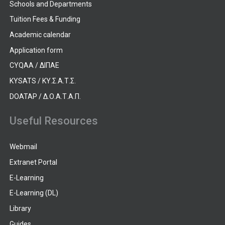
Schools and Departments
Tuition Fees & Funding
Academic calendar
Application form
CYQAA / ΔΙΠΑΕ
KYSATS / ΚΥ.Σ.Α.Τ.Σ.
DOATAP / Δ.Ο.Α.Τ.Α.Π.
Useful Resources
Webmail
Extranet Portal
E-Learning
E-Learning (DL)
Library
Guides