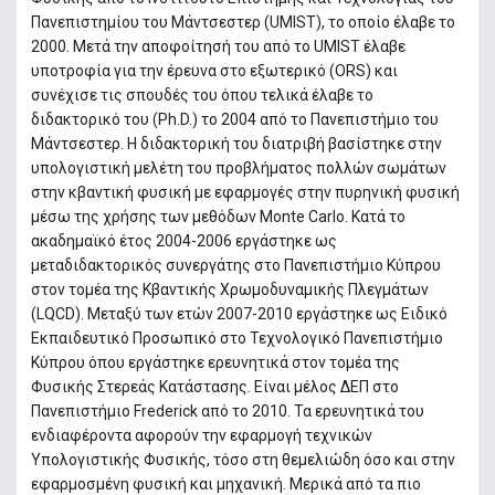
Πανεπιστημίου του Μάντσεστερ (UMIST), το οποίο έλαβε το
2000. Μετά την αποφοίτησή του από το UMIST έλαβε
υποτροφία για την έρευνα στο εξωτερικό (ORS) και
συνέχισε τις σπουδές του όπου τελικά έλαβε το
διδακτορικό του (Ph.D.) το 2004 από το Πανεπιστήμιο του
Μάντσεστερ. Η διδακτορική του διατριβή βασίστηκε στην
υπολογιστική μελέτη του προβλήματος πολλών σωμάτων
στην κβαντική φυσική με εφαρμογές στην πυρηνική φυσική
μέσω της χρήσης των μεθόδων Monte Carlo. Κατά το
ακαδημαϊκό έτος 2004-2006 εργάστηκε ως
μεταδιδακτορικός συνεργάτης στο Πανεπιστήμιο Κύπρου
στον τομέα της Κβαντικής Χρωμοδυναμικής Πλεγμάτων
(LQCD). Μεταξύ των ετών 2007-2010 εργάστηκε ως Ειδικό
Εκπαιδευτικό Προσωπικό στο Τεχνολογικό Πανεπιστήμιο
Κύπρου όπου εργάστηκε ερευνητικά στον τομέα της
Φυσικής Στερεάς Κατάστασης. Είναι μέλος ΔΕΠ στο
Πανεπιστήμιο Frederick από το 2010. Τα ερευνητικά του
ενδιαφέροντα αφορούν την εφαρμογή τεχνικών
Υπολογιστικής Φυσικής, τόσο στη θεμελιώδη όσο και στην
εφαρμοσμένη φυσική και μηχανική. Μερικά από τα πιο