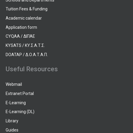
Tuition Fees & Funding
Academic calendar
Application form
CYQAA / ΔΙΠΑΕ
KYSATS / ΚΥ.Σ.Α.Τ.Σ.
DOATAP / Δ.Ο.Α.Τ.Α.Π.
Useful Resources
Webmail
Extranet Portal
E-Learning
E-Learning (DL)
Library
Guides