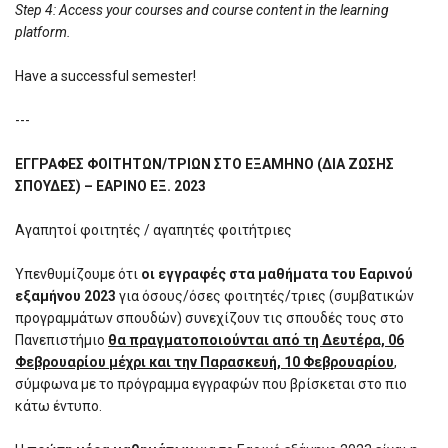
Step 4: Access your courses and course content in the learning
platform.
Have a successful semester!
---
ΕΓΓΡΑΦΕΣ ΦΟΙΤΗΤΩΝ/ΤΡΙΩΝ ΣΤΟ ΕΞΑΜΗΝΟ (ΔΙΑ ΖΩΣΗΣ
ΣΠΟΥΔΕΣ) – ΕΑΡΙΝΟ ΕΞ. 2023
Αγαπητοί φοιτητές / αγαπητές φοιτήτριες
Υπενθυμίζουμε ότι
οι εγγραφές στα μαθήματα του Εαρινού
εξαμήνου 2023
για όσους/όσες φοιτητές/τριες (συμβατικών
προγραμμάτων σπουδών) συνεχίζουν τις σπουδές τους στο
Πανεπιστήμιο
θα πραγματοποιούνται από τη Δευτέρα, 06
Φεβρουαρίου μέχρι και την Παρασκευή, 10 Φεβρουαρίου
,
σύμφωνα με το πρόγραμμα εγγραφών που βρίσκεται στο πιο
κάτω έντυπο.