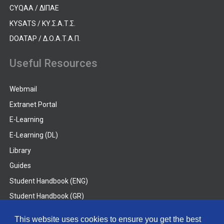
CYQAA / ΔΙΠΑΕ
KYSATS / ΚΥ.Σ.Α.Τ.Σ.
DOATAP / Δ.Ο.Α.Τ.Α.Π.
Useful Resources
Webmail
Extranet Portal
E-Learning
E-Learning (DL)
Library
Guides
Student Handbook (ENG)
Student Handbook (GR)
Student Handbook (DL)
This website uses cookies to ensure you get the best