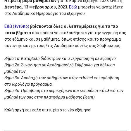
Η
πρώτη μέρα μαθημάτων
για το Εαρινό εξάμηνο 2023 είναι η
Δευτέρα, 13 Φεβρουαρίου, 2023
.
Εδώ
μπορείτε να ανατρέξετε
στο Ακαδημαϊκό Ημερολόγιο του εξαμήνου.
ΕΔΩ (έντυπο)
βρίσκονται όλες οι λεπτομέρειες για τα πιο
κάτω βήματα
που πρέπει να ακολουθήσετε για την εγγραφή σας
στο εξάμηνο και σε μαθήματα, όπως επίσης και το πρόγραμμα
συναντήσεων με τους/τις Ακαδημαϊκούς/ές σας Σύμβουλους.
Βήμα 1ο: Καταβολή διδάκτρων και ενεργοποίηση σε εξάμηνο.
Βήμα 2ο: Συνάντηση με Ακαδημαϊκό/ή Σύμβουλο για δήλωση
μαθημάτων.
Βήμα 3ο: Αποδοχή των μαθημάτων στην extranet και πρόσβαση
στο ωρολόγιο πρόγραμμα.
Βήμα 4ο: Πρόσβαση στο περιεχόμενο και εκπαιδευτικό υλικό των
μαθημάτων σας στην πλατφόρμα μάθησης (learn).
Kαλή αρχή και καλή επιτυχία στο νέο εξάμηνο!