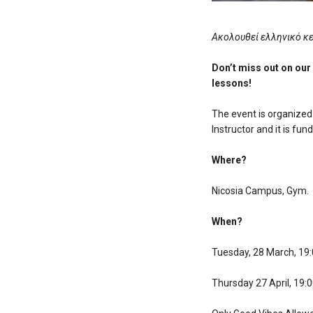
Ακολουθεί ελληνικό κ
Don’t miss out on our
lessons!
The event is organized
Instructor and it is fu
Where?
Nicosia Campus, Gym.
When?
Tuesday, 28 March, 19
Thursday 27 April, 19: