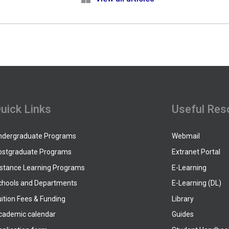
uick Links
Useful Res
ndergraduate Programs
Webmail
ostgraduate Programs
Extranet Portal
istance Learning Programs
E-Learning
chools and Departments
E-Learning (DL)
ition Fees & Funding
Library
cademic calendar
Guides