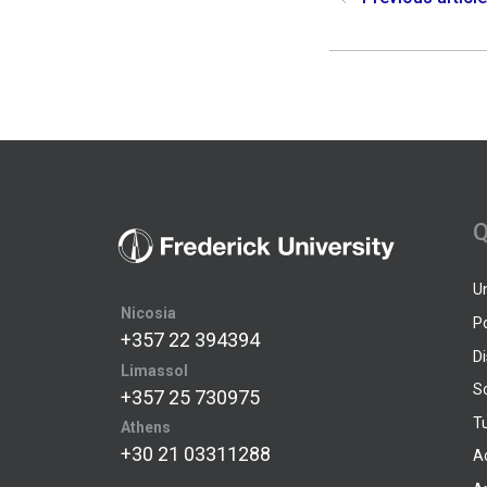
Q
U
Nicosia
P
+357 22 394394
D
Limassol
S
+357 25 730975
Tu
Athens
+30 21 03311288
A