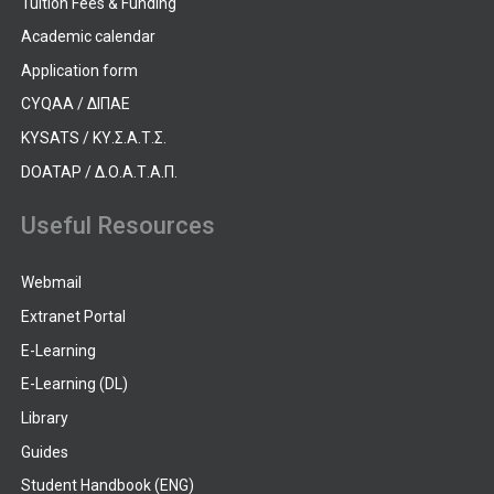
Tuition Fees & Funding
Academic calendar
Application form
CYQAA / ΔΙΠΑΕ
KYSATS / ΚΥ.Σ.Α.Τ.Σ.
DOATAP / Δ.Ο.Α.Τ.Α.Π.
Useful Resources
Webmail
Extranet Portal
E-Learning
E-Learning (DL)
Library
Guides
Student Handbook (ENG)