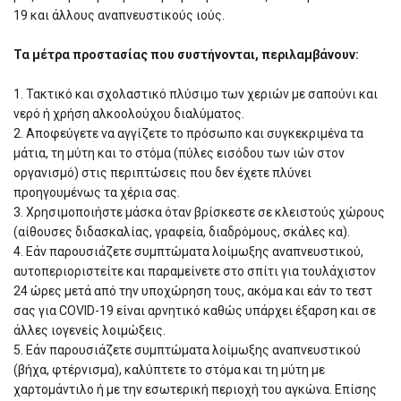
19 και άλλους αναπνευστικούς ιούς.
Τα μέτρα προστασίας που συστήνονται, περιλαμβάνουν:
1. Τακτικό και σχολαστικό πλύσιμο των χεριών με σαπούνι και
νερό ή χρήση αλκοολούχου διαλύματος.
2. Αποφεύγετε να αγγίζετε το πρόσωπο και συγκεκριμένα τα
μάτια, τη μύτη και το στόμα (πύλες εισόδου των ιών στον
οργανισμό) στις περιπτώσεις που δεν έχετε πλύνει
προηγουμένως τα χέρια σας.
3. Χρησιμοποιήστε μάσκα όταν βρίσκεστε σε κλειστούς χώρους
(αίθουσες διδασκαλίας, γραφεία, διαδρόμους, σκάλες κα).
4. Εάν παρουσιάζετε συμπτώματα λοίμωξης αναπνευστικού,
αυτοπεριοριστείτε και παραμείνετε στο σπίτι για τουλάχιστον
24 ώρες μετά από την υποχώρηση τους, ακόμα και εάν το τεστ
σας για COVID-19 είναι αρνητικό καθώς υπάρχει έξαρση και σε
άλλες ιογενείς λοιμώξεις.
5. Εάν παρουσιάζετε συμπτώματα λοίμωξης αναπνευστικού
(βήχα, φτέρνισμα), καλύπτετε το στόμα και τη μύτη με
χαρτομάντιλο ή με την εσωτερική περιοχή του αγκώνα. Επίσης