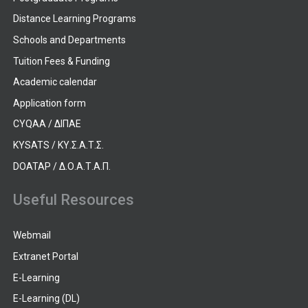
Distance Learning Programs
Schools and Departments
Tuition Fees & Funding
Academic calendar
Application form
CYQAA / ΔΙΠΑΕ
KYSATS / ΚΥ.Σ.Α.Τ.Σ.
DOATAP / Δ.Ο.Α.Τ.Α.Π.
Useful Resources
Webmail
Extranet Portal
E-Learning
E-Learning (DL)