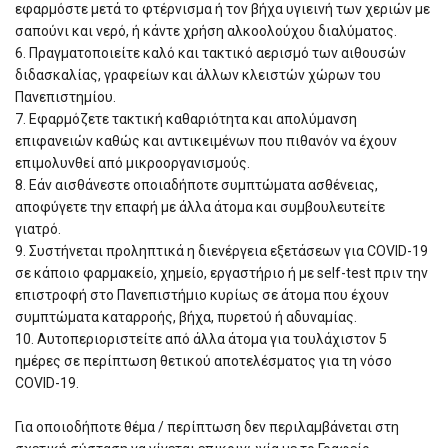
εφαρμόστε μετά το φτέρνισμα ή τον βήχα υγιεινή των χεριών με
σαπούνι και νερό, ή κάντε χρήση αλκοολούχου διαλύματος.
6. Πραγματοποιείτε καλό και τακτικό αερισμό των αιθουσών
διδασκαλίας, γραφείων και άλλων κλειστών χώρων του
Πανεπιστημίου.
7. Εφαρμόζετε τακτική καθαριότητα και απολύμανση
επιφανειών καθώς και αντικειμένων που πιθανόν να έχουν
επιμολυνθεί από μικροοργανισμούς.
8. Εάν αισθάνεστε οποιαδήποτε συμπτώματα ασθένειας,
αποφύγετε την επαφή με άλλα άτομα και συμβουλευτείτε
γιατρό.
9. Συστήνεται προληπτικά η διενέργεια εξετάσεων για COVID-19
σε κάποιο φαρμακείο, χημείο, εργαστήριο ή με self-test πριν την
επιστροφή στο Πανεπιστήμιο κυρίως σε άτομα που έχουν
συμπτώματα καταρροής, βήχα, πυρετού ή αδυναμίας.
10. Αυτοπεριοριστείτε από άλλα άτομα για τουλάχιστον 5
ημέρες σε περίπτωση θετικού αποτελέσματος για τη νόσο
COVID-19.
Για οποιοδήποτε θέμα / περίπτωση δεν περιλαμβάνεται στη