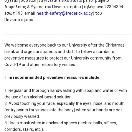
σχετική σύσταση να γίνεται επικοινωνία με το Γραφείο
Ασφάλειας & Υγείας του Πανεπιστημίου (τηλέφωνο 22394394 -
εσωτ.195, email:
health-safety@frederick.ac.cy
) του
Πανεπιστημίου.
______________________________________________________
We welcome everyone back to our University after the Christmas
break and urge our students and staff to follow a number of
preventive measures to protect our University community from
Covid-19 and other respiratory viruses.
The recommended preventive measures include:
1. Regular and thorough handwashing with soap and water or with
the use of an alcohol-based solution.
2. Avoid touching your face, especially the eyes, nose, and mouth
(entry points for viruses into the body) when your hands are not
previously washed.
3. Use a mask when in enclosed spaces (lecture halls, offices,
corridors, stairs, etc.).