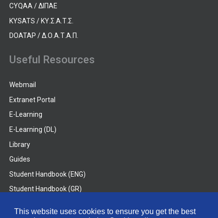
CYQAA / ΔΙΠΑΕ
KYSATS / ΚΥ.Σ.Α.Τ.Σ.
DOATAP / Δ.Ο.Α.Τ.Α.Π.
Useful Resources
Webmail
Extranet Portal
E-Learning
E-Learning (DL)
Library
Guides
Student Handbook (ENG)
Student Handbook (GR)
Student Handbook (DL)
This website uses cookies to ensure you get the best